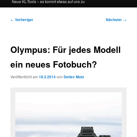
Neue KL-Tools – es kommt etwas auf uns zu
Beitragsnavigation
←
Vorheriger
Nächster
→
Olympus: Für jedes Modell
ein neues Fotobuch?
Veröffentlicht am
18.3.2014
von
Detlev Motz