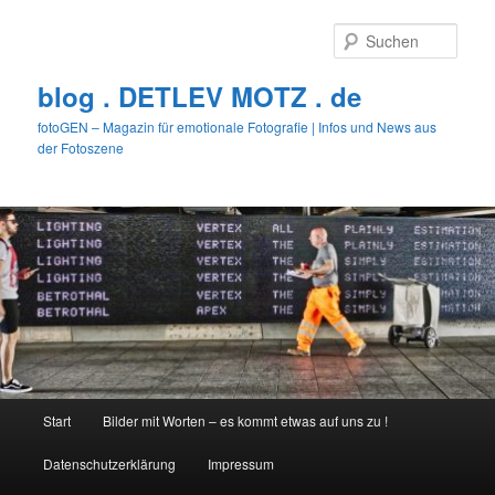
Zum
primären
Such
Inhalt
springen
blog . DETLEV MOTZ . de
fotoGEN – Magazin für emotionale Fotografie | Infos und News aus
der Fotoszene
Hauptmenü
Start
Bilder mit Worten – es kommt etwas auf uns zu !
Datenschutzerklärung
Impressum