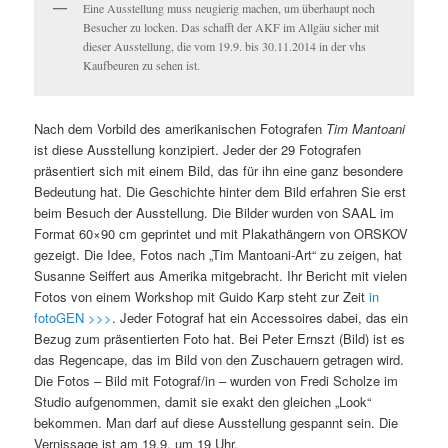
Eine Ausstellung muss neugierig machen, um überhaupt noch
Besucher zu locken. Das schafft der AKF im Allgäu sicher mit
dieser Ausstellung, die vom 19.9. bis 30.11.2014 in der vhs
Kaufbeuren zu sehen ist.
Nach dem Vorbild des amerikanischen Fotografen
Tim Mantoani
ist diese Ausstellung konzipiert. Jeder der 29 Fotografen
präsentiert sich mit einem Bild, das für ihn eine ganz besondere
Bedeutung hat. Die Geschichte hinter dem Bild erfahren Sie erst
beim Besuch der Ausstellung. Die Bilder wurden von SAAL im
Format 60×90 cm geprintet und mit Plakathängern von ORSKOV
gezeigt. Die Idee, Fotos nach „Tim Mantoani-Art“ zu zeigen, hat
Susanne Seiffert aus Amerika mitgebracht. Ihr Bericht mit vielen
Fotos von einem Workshop mit Guido Karp steht zur Zeit
in
fotoGEN >>>
. Jeder Fotograf hat ein Accessoires dabei, das ein
Bezug zum präsentierten Foto hat. Bei Peter Ernszt (Bild) ist es
das Regencape, das im Bild von den Zuschauern getragen wird.
Die Fotos – Bild mit Fotograf/in – wurden von Fredi Scholze im
Studio aufgenommen, damit sie exakt den gleichen „Look“
bekommen. Man darf auf diese Ausstellung gespannt sein. Die
Vernissage ist am 19.9. um 19 Uhr.