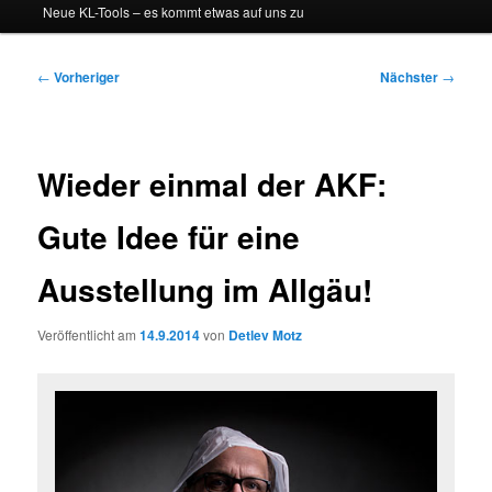
Neue KL-Tools – es kommt etwas auf uns zu
Beitragsnavigation
←
Vorheriger
Nächster
→
Wieder einmal der AKF:
Gute Idee für eine
Ausstellung im Allgäu!
Veröffentlicht am
14.9.2014
von
Detlev Motz