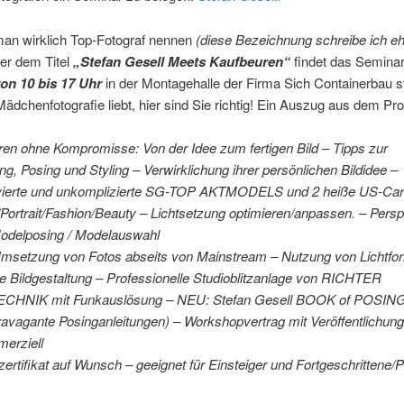
man wirklich Top-Fotograf nennen
(diese Bezeichnung schreibe ich eh
er dem Titel
„Stefan Gesell Meets Kaufbeuren“
findet das Semina
von 10 bis 17 Uhr
in der Montagehalle der Firma Sich Containerbau s
dchenfotografie liebt, hier sind Sie richtig! Ein Auszug aus dem P
ren ohne Kompromisse: Von der Idee zum fertigen Bild – Tipps zur
ng, Posing und Styling – Verwirklichung ihrer persönlichen Bildidee –
vierte und unkomplizierte SG-TOP AKTMODELS und 2 heiße US-Car
/Portrait/Fashion/Beauty – Lichtsetzung optimieren/anpassen. – Persp
Modelposing / Modelauswahl
Umsetzung von Fotos abseits von Mainstream – Nutzung von Lichtfor
ve Bildgestaltung – Professionelle Studioblitzanlage von RICHTER
CHNIK mit Funkauslösung – NEU: Stefan Gesell BOOK of POSING
ravagante Posinganleitungen) – Workshopvertrag mit Veröffentlichun
erziell
rtifikat auf Wunsch – geeignet für Einsteiger und Fortgeschrittene/P