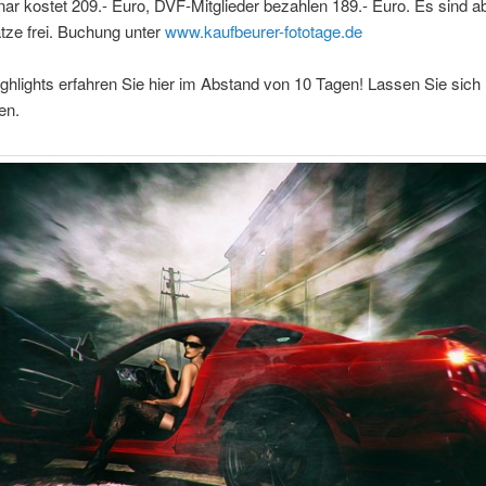
r kostet 209.- Euro, DVF-Mitglieder bezahlen 189.- Euro. Es sind a
tze frei. Buchung unter
www.kaufbeurer-fototage.de
ghlights erfahren Sie hier im Abstand von 10 Tagen! Lassen Sie sich
en.