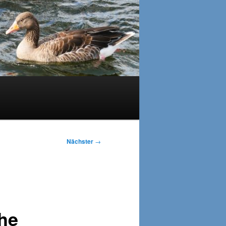
Nächster
→
he