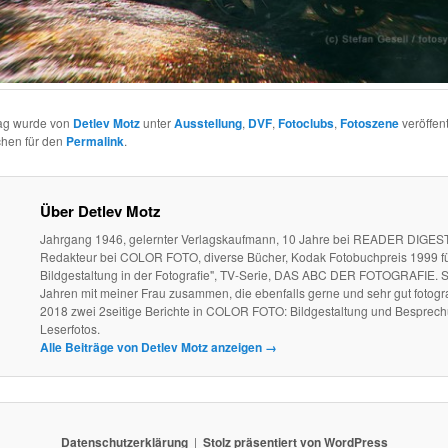
rag wurde von
Detlev Motz
unter
Ausstellung
,
DVF
,
Fotoclubs
,
Fotoszene
veröffent
chen für den
Permalink
.
Über Detlev Motz
Jahrgang 1946, gelernter Verlagskaufmann, 10 Jahre bei READER DIGEST
Redakteur bei COLOR FOTO, diverse Bücher, Kodak Fotobuchpreis 1999 fü
Bildgestaltung in der Fotografie", TV-Serie, DAS ABC DER FOTOGRAFIE. S
Jahren mit meiner Frau zusammen, die ebenfalls gerne und sehr gut fotogra
2018 zwei 2seitige Berichte in COLOR FOTO: Bildgestaltung und Besprec
Leserfotos.
Alle Beiträge von Detlev Motz anzeigen
→
Datenschutzerklärung
Stolz präsentiert von WordPress