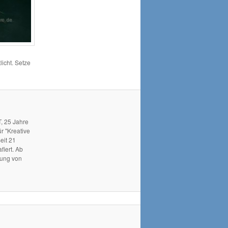
licht. Setze
, 25 Jahre
r "Kreative
eit 21
fiert. Ab
hung von