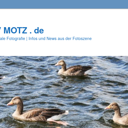
V MOTZ . de
ale Fotografie | Infos und News aus der Fotoszene