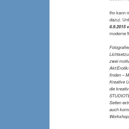
Ihn kann 
dazu).
Unt
6.9.2015 
moderne Mä
Fotografie
Lichtsetzu
zwei moti
Akt/Erotik
finden – 
Kreative 
die kreati
STUDIOTE
Seiten ext
auch komm
Workshopze