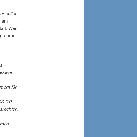
er selten
r am
tatt. Wer
rogramm:
s –
ektive
mern für
S (20
gsrechten,
rofis