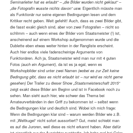
Seminarleiter hat es erlaubt“ – „die Bilder wurden nicht geklaut“ –
„die Fotografin wusste nichts davon“ usw.
Eigentlich müsste man
als Funktionär nur seine eigenen Bedingungen lesen und dem
Kritiker recht geben. Weit gefehlt! Auch, dass es zwei Bilder gibt,
die fasst exakt gleich sind, aber von zwei Fotografen – nicht so
schlimm – auch wenn eines der Bilder vom Staatsmeister (!) ist,
anscheinend auf einem Workshop aufgenommen wurde und die
Dublette eben etwas weiter hinten in der Rangliste erscheint.
Auch hier endlos viele fadenscheinige Argumente von
Funktionären. Ach ja, Staatsmeister wird man nur mit 4 guten
Fotos
(auch ein Argument),
da ist es ja egal, wenn es
Workshopbilder sind unter zwei Namen
(wobei es zur Zeit keine
Bedingung gibt, dass es nicht erlaubt ist – nur wird es nicht gerne
gesehen)
Der Trailer zu dieser Show
„Staatsmeisterschaft 2015“
zeigt exakt diese Bilder am Beginn und ist in Facebook noch zu
sehen. Man sieht auch hier, wie schwer das Thema bei
Amateurverbänden in den Griff zu bekommen ist – selbst wenn
die Bedingungen klar und deutlich sind. Wobei ich mich frage:
Wenn die Bedingungen klar sind – warum werden Bilder wie z.B.
mit „Weltkugel“ nicht sofort aussortiert? Gut, meist schiebt man
es auf die Juroren, weil diese es nicht erkannt haben. Aber dafür
ist eigentlich nur der Ausrichter zuständig. Ich habe mal bei Color