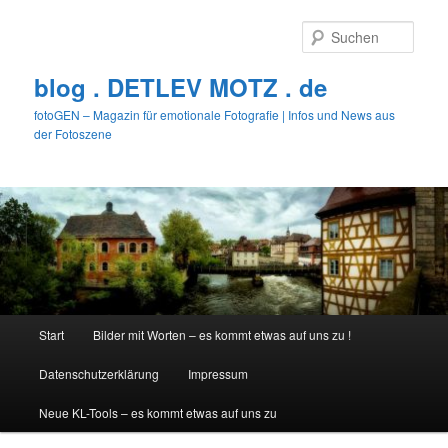
Zum
primären
Such
Inhalt
springen
blog . DETLEV MOTZ . de
fotoGEN – Magazin für emotionale Fotografie | Infos und News aus
der Fotoszene
Hauptmenü
Start
Bilder mit Worten – es kommt etwas auf uns zu !
Datenschutzerklärung
Impressum
Neue KL-Tools – es kommt etwas auf uns zu