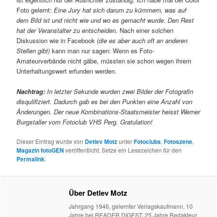
Foto gelernt:
Eine Jury hat sich darum zu kümmern, was auf
dem Bild ist und nicht wie und wo es gemacht wurde. Den Rest
hat der Veranstalter zu entscheiden.
Nach einer solchen
Diskussion wie in Facebook
(die es aber auch oft an anderen
Stellen gibt)
kann man nur sagen: Wenn es Foto-
Amateurverbände nicht gäbe, müssten sie schon wegen ihrem
Unterhaltungswert erfunden werden.
Nachtrag:
In letzter Sekunde wurden zwei Bilder der Fotografin
disqulifiziert. Dadurch gab es bei den Punkten eine Anzahl von
Änderungen. Der neue Kombinations-Staatsmeister heisst Werner
Burgstaller vom Fotoclub VHS Perg. Gratulation!
Dieser Eintrag wurde von
Detlev Motz
unter
Fotoclubs
,
Fotoszene
,
Magazin fotoGEN
veröffentlicht. Setze ein Lesezeichen für den
Permalink
.
Über Detlev Motz
Jahrgang 1946, gelernter Verlagskaufmann, 10
Jahre bei READER DIGEST, 25 Jahre Redakteur