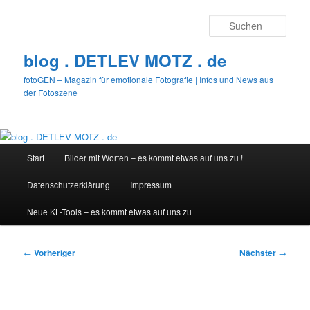
Zum
primären
Such
Inhalt
springen
blog . DETLEV MOTZ . de
fotoGEN – Magazin für emotionale Fotografie | Infos und News aus
der Fotoszene
Hauptmenü
Start
Bilder mit Worten – es kommt etwas auf uns zu !
Datenschutzerklärung
Impressum
Neue KL-Tools – es kommt etwas auf uns zu
Beitragsnavigation
←
Vorheriger
Nächster
→