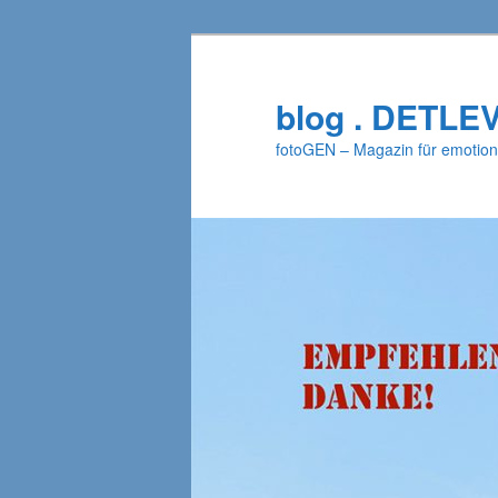
Zum
primären
Inhalt
blog . DETLE
springen
fotoGEN – Magazin für emotion