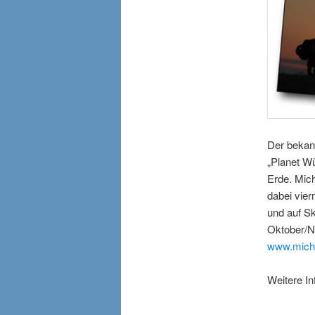
Der bekann
„Planet Wü
Erde. Mic
dabei vier
und auf S
Oktober/No
www.micha
Weitere In