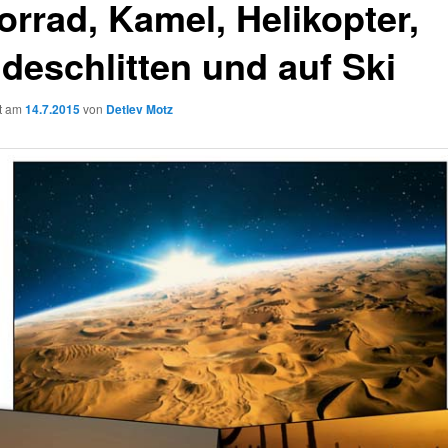
orrad, Kamel, Helikopter,
deschlitten und auf Ski
ht am
14.7.2015
von
Detlev Motz