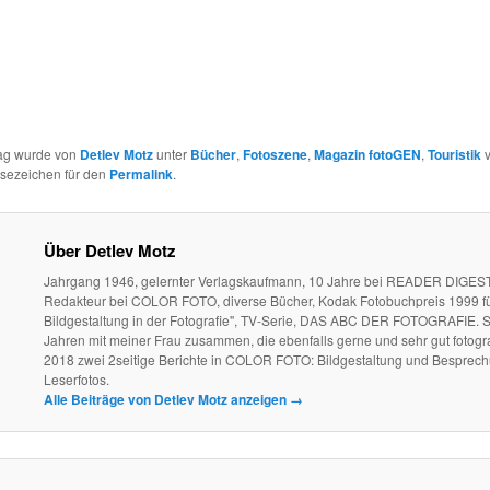
rag wurde von
Detlev Motz
unter
Bücher
,
Fotoszene
,
Magazin fotoGEN
,
Touristik
v
esezeichen für den
Permalink
.
Über Detlev Motz
Jahrgang 1946, gelernter Verlagskaufmann, 10 Jahre bei READER DIGEST
Redakteur bei COLOR FOTO, diverse Bücher, Kodak Fotobuchpreis 1999 fü
Bildgestaltung in der Fotografie", TV-Serie, DAS ABC DER FOTOGRAFIE. S
Jahren mit meiner Frau zusammen, die ebenfalls gerne und sehr gut fotogra
2018 zwei 2seitige Berichte in COLOR FOTO: Bildgestaltung und Besprec
Leserfotos.
Alle Beiträge von Detlev Motz anzeigen
→