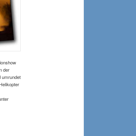
sionshow
n der
d umrundet
Helikopter
unter