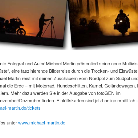
te Fotograf und Autor Michael Martin präsentiert seine neue Multivi
ste“, eine faszinierende Bilderreise durch die Trocken- und Eiswüste
hael Martin reist mit seinen Zuschauern vom Nordpol zum Südpol un
mal die Erde – mit Motorrad, Hundeschlitten, Kamel, Geländewagen, 
kiern. Mehr dazu werden Sie in der Ausgabe von fotoGEN im
vember/Dezember finden. Eintrittskarten sind jetzt online erhältlich 
el-martin.de/tickets
fos unter
www.michael-martin.de