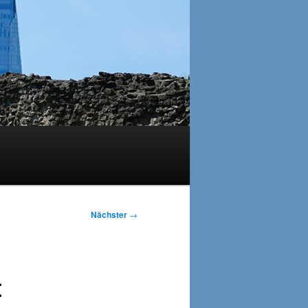
Nächster
→
t