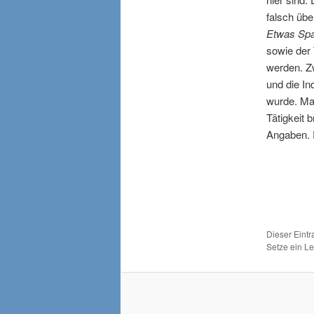
falsch übe
Etwas Spa
sowie der 
werden. Zw
und die In
wurde. Man
Tätigkeit 
Angaben. E
Dieser Eint
Setze ein L