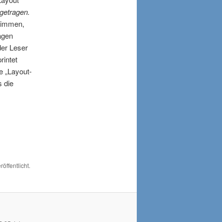
getragen.
stimmen,
agen
der Leser
rintet
e „Layout-
s die
röffentlicht.