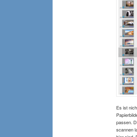
Es ist nic
Papierbil
passen. Di
scannen l
hier sind.