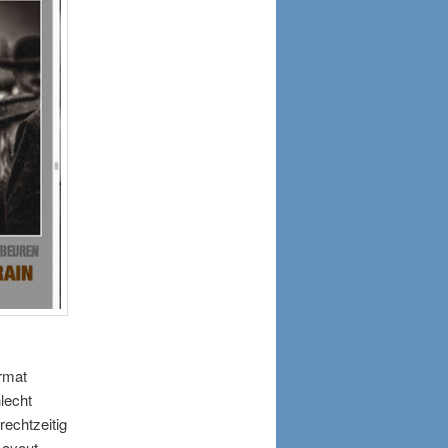
rmat
lecht
echtzeitig
Layout