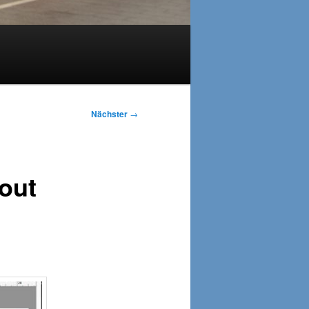
Nächster
→
out