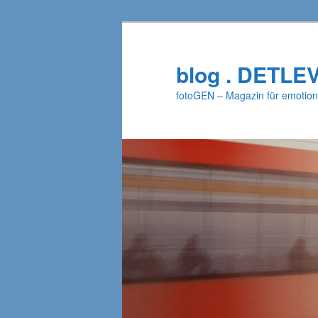
Zum
primären
Inhalt
blog . DETLE
springen
fotoGEN – Magazin für emotion