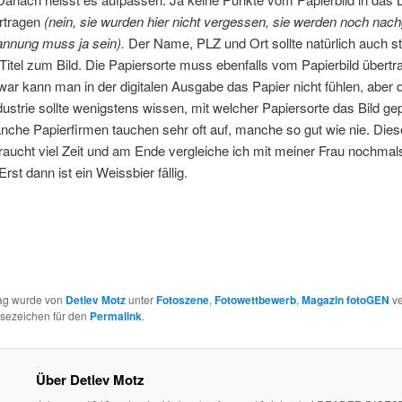
rtragen
(nein, sie wurden hier nicht vergessen, sie werden noch nach
nnung muss ja sein).
Der Name, PLZ und Ort sollte natürlich auch 
Titel zum Bild. Die Papiersorte muss ebenfalls vom Papierbild übertr
ar kann man in der digitalen Ausgabe das Papier nicht fühlen, aber 
dustrie sollte wenigstens wissen, mit welcher Papiersorte das Bild gep
che Papierfirmen tauchen sehr oft auf, manche so gut wie nie. Dies
braucht viel Zeit und am Ende vergleiche ich mit meiner Frau nochmal
rst dann ist ein Weissbier fällig.
rag wurde von
Detlev Motz
unter
Fotoszene
,
Fotowettbewerb
,
Magazin fotoGEN
ve
esezeichen für den
Permalink
.
Über Detlev Motz