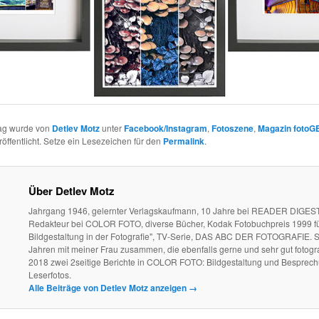
rag wurde von
Detlev Motz
unter
Facebook/Instagram
,
Fotoszene
,
Magazin fotoG
öffentlicht. Setze ein Lesezeichen für den
Permalink
.
Über Detlev Motz
Jahrgang 1946, gelernter Verlagskaufmann, 10 Jahre bei READER DIGEST
Redakteur bei COLOR FOTO, diverse Bücher, Kodak Fotobuchpreis 1999 fü
Bildgestaltung in der Fotografie", TV-Serie, DAS ABC DER FOTOGRAFIE. S
Jahren mit meiner Frau zusammen, die ebenfalls gerne und sehr gut fotogra
2018 zwei 2seitige Berichte in COLOR FOTO: Bildgestaltung und Besprec
Leserfotos.
Alle Beiträge von Detlev Motz anzeigen
→