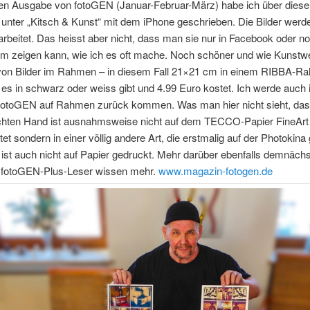
uen Ausgabe von fotoGEN (Januar-Februar-März) habe ich über diese 
 unter „Kitsch & Kunst“ mit dem iPhone geschrieben. Die Bilder werd
rbeitet. Das heisst aber nicht, dass man sie nur in Facebook oder n
am zeigen kann, wie ich es oft mache. Noch schöner und wie Kunstwe
 von Bilder im Rahmen – in diesem Fall 21×21 cm in einem RIBBA-R
es in schwarz oder weiss gibt und 4.99 Euro kostet. Ich werde auch
fotoGEN auf Rahmen zurück kommen. Was man hier nicht sieht, das 
chten Hand ist ausnahmsweise nicht auf dem TECCO-Papier FineA
tet sondern in einer völlig andere Art, die erstmalig auf der Photokina
ist auch nicht auf Papier gedruckt. Mehr darüber ebenfalls demnächs
, fotoGEN-Plus-Leser wissen mehr.
www.magazin-fotogen.de