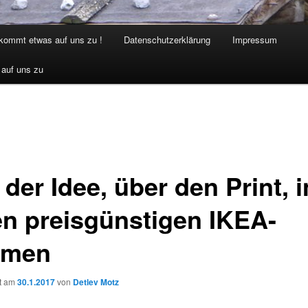
 kommt etwas auf uns zu !
Datenschutzerklärung
Impressum
 auf uns zu
der Idee, über den Print, i
en preisgünstigen IKEA-
hmen
ht am
30.1.2017
von
Detlev Motz