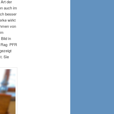
Art der
en auch im
och besser
rke wirkt
ahmen von
 im
Bild in
rt Rag PFR
 gezeigt
t. Sie