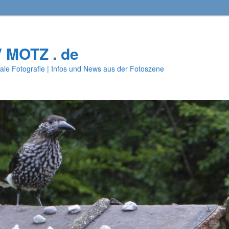
V MOTZ . de
ale Fotografie | Infos und News aus der Fotoszene