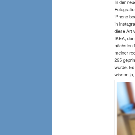
In der ne
Fotografie
iPhone bea
in Instagr
diese Art
IKEA, den 
nächsten 
meiner re
295 geprin
wurde. Es 
wissen ja