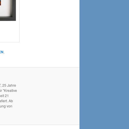
EN
,
, 25 Jahre
r "Kreative
eit 21
fiert. Ab
hung von