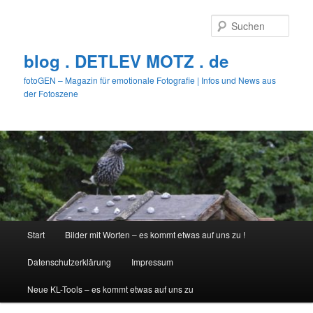
Zum
primären
Such
Inhalt
springen
blog . DETLEV MOTZ . de
fotoGEN – Magazin für emotionale Fotografie | Infos und News aus
der Fotoszene
Hauptmenü
Start
Bilder mit Worten – es kommt etwas auf uns zu !
Datenschutzerklärung
Impressum
Neue KL-Tools – es kommt etwas auf uns zu