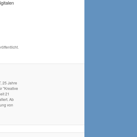
igitalen
röffentlicht.
, 25 Jahre
r "Kreative
eit 21
fiert. Ab
hung von