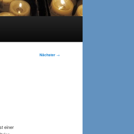
Nächster
→
st einer