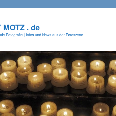
V MOTZ . de
ale Fotografie | Infos und News aus der Fotoszene