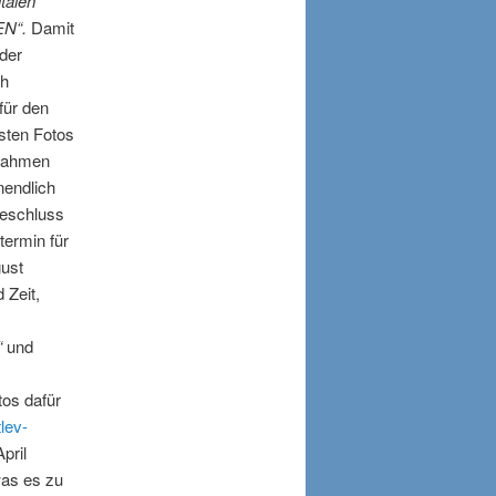
italen
EN“.
Damit
 der
ch
 für den
sten Fotos
nnahmen
nendlich
deschluss
termin für
ust
 Zeit,
“
und
os dafür
lev-
pril
was es zu