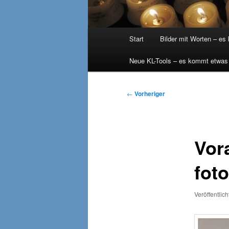
Hauptmenü
Start
Bilder mit Worten – es
Neue KL-Tools – es kommt etwas
Beitragsnavigation
←
Vorheriger
Vor
fot
Veröffentlic