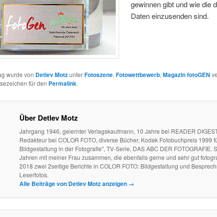
gewinnen gibt und wie die d
Daten einzusenden sind.
rag wurde von
Detlev Motz
unter
Fotoszene
,
Fotowettbewerb
,
Magazin fotoGEN
ve
esezeichen für den
Permalink
.
Über Detlev Motz
Jahrgang 1946, gelernter Verlagskaufmann, 10 Jahre bei READER DIGEST
Redakteur bei COLOR FOTO, diverse Bücher, Kodak Fotobuchpreis 1999 fü
Bildgestaltung in der Fotografie", TV-Serie, DAS ABC DER FOTOGRAFIE. S
Jahren mit meiner Frau zusammen, die ebenfalls gerne und sehr gut fotogra
2018 zwei 2seitige Berichte in COLOR FOTO: Bildgestaltung und Besprec
Leserfotos.
Alle Beiträge von Detlev Motz anzeigen
→