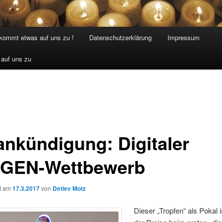
 kommt etwas auf uns zu !
Datenschutzerklärung
Impressum
 auf uns zu
ankündigung: Digitaler
oGEN-Wettbewerb
ht am
17.3.2017
von
Detlev Motz
Dieser „Tropfen“ als Pokal i