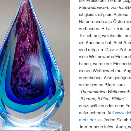
der Preise beim ersten
„dig
Fotowettbewerb von fotoG
ist gleichzeitig ein Patronat
Naturfreunde aus Österrei
verbunden. Erhältlich ist er
Teilnehmer, welche die mei
als Annahme hat. Acht A
sind möglich. Da zur Zeit u
viele Wettbewerbe Einsen
haben, wurde der Einsende
diesen Wettbewerb auf Aug
verschoben. Also genügend
seine besten Bilder zum
„Themenfreien Wettbewerb
„Blumen, Blüten, Blätter“
auszuwählen oder neue Fot
aufzunehmen. Auf
www.det
motz.de>>>
finden Sie ab A
immer neue Infos. Auch, 