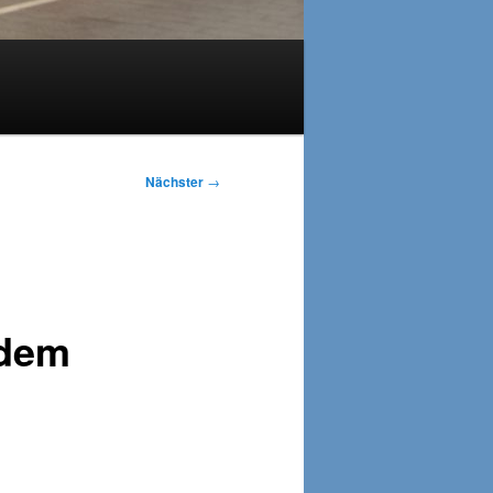
Nächster
→
 dem