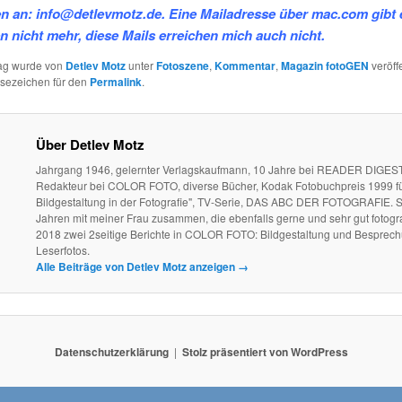
 an: info@detlevmotz.de. Eine Mailadresse über mac.com gibt
en nicht mehr, diese Mails erreichen mich auch nicht.
rag wurde von
Detlev Motz
unter
Fotoszene
,
Kommentar
,
Magazin fotoGEN
veröffe
esezeichen für den
Permalink
.
Über Detlev Motz
Jahrgang 1946, gelernter Verlagskaufmann, 10 Jahre bei READER DIGEST
Redakteur bei COLOR FOTO, diverse Bücher, Kodak Fotobuchpreis 1999 fü
Bildgestaltung in der Fotografie", TV-Serie, DAS ABC DER FOTOGRAFIE. S
Jahren mit meiner Frau zusammen, die ebenfalls gerne und sehr gut fotogra
2018 zwei 2seitige Berichte in COLOR FOTO: Bildgestaltung und Besprec
Leserfotos.
Alle Beiträge von Detlev Motz anzeigen
→
Datenschutzerklärung
Stolz präsentiert von WordPress