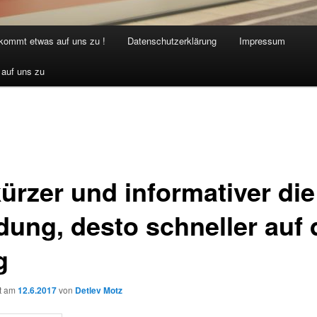
 kommt etwas auf uns zu !
Datenschutzerklärung
Impressum
 auf uns zu
kürzer und informativer die
dung, desto schneller auf
g
ht am
12.6.2017
von
Detlev Motz