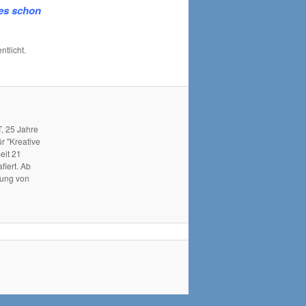
 es schon
ntlicht.
, 25 Jahre
r "Kreative
eit 21
fiert. Ab
hung von