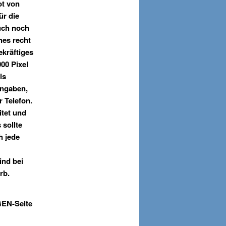
ot von
ür die
uch noch
hes recht
ekräftiges
000 Pixel
ls
Angaben,
Telefon.
itet und
 sollte
h jede
ind bei
rb.
oGEN-Seite