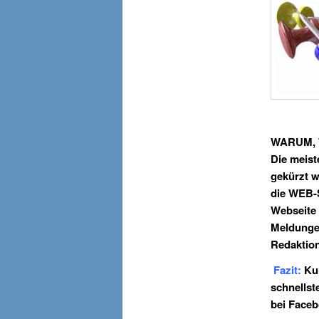
WARUM, W
Die meist
gekürzt w
die WEB-S
Webseite 
Meldungen
Redaktion
Fazit:
Kur
schnellst
bei Faceb