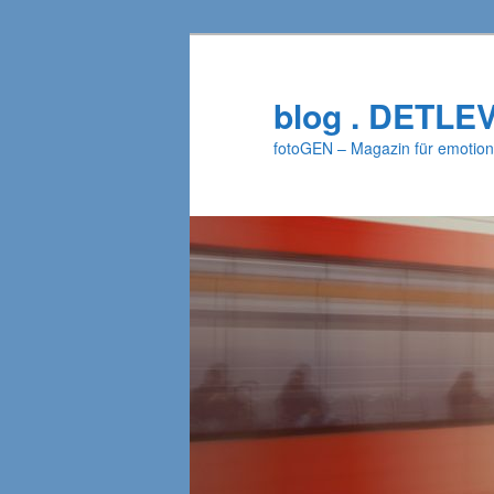
Zum
primären
Inhalt
blog . DETLE
springen
fotoGEN – Magazin für emotion