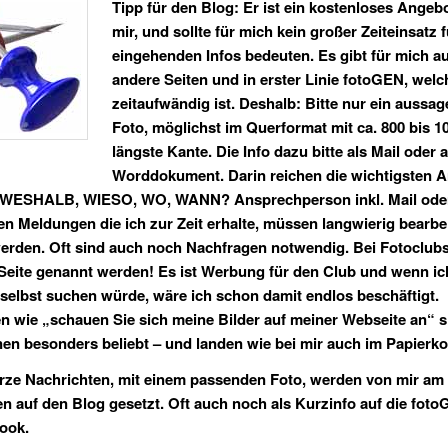
Tipp für den Blog: Er ist ein kostenloses Angeb
mir, und sollte für mich kein großer Zeiteinsatz f
eingehenden Infos bedeuten. Es gibt für mich a
andere Seiten und in erster Linie fotoGEN, welc
zeitaufwändig ist. Deshalb: Bitte nur ein aussag
Foto, möglichst im Querformat mit ca. 800 bis 1
längste Kante. Die Info dazu bitte als Mail oder a
Worddokument. Darin reichen die wichtigsten 
ESHALB, WIESO, WO, WANN? Ansprechperson inkl. Mail oder 
en Meldungen die ich zur Zeit erhalte, müssen langwierig bearbe
erden. Oft sind auch noch Nachfragen notwendig. Bei Fotoclubs
eite genannt werden! Es ist Werbung für den Club und wenn ic
selbst suchen würde, wäre ich schon damit endlos beschäftigt.
 wie „schauen Sie sich meine Bilder auf meiner Webseite an“ s
en besonders beliebt – und landen wie bei mir auch im Papierko
ze Nachrichten, mit einem passenden Foto, werden von mir am
en auf den Blog gesetzt. Oft auch noch als Kurzinfo auf die fot
ook.