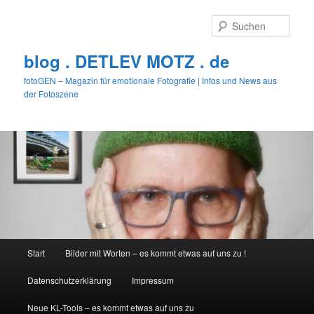
Zum
Zum
primären
sekundären
Such
Inhalt
Inhalt
springen
springen
blog . DETLEV MOTZ . de
fotoGEN – Magazin für emotionale Fotografie | Infos und News aus
der Fotoszene
Hauptmenü
Start
Bilder mit Worten – es kommt etwas auf uns zu !
Datenschutzerklärung
Impressum
Neue KL-Tools – es kommt etwas auf uns zu