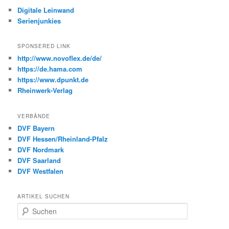
Digitale Leinwand
Serienjunkies
SPONSERED LINK
http://www.novoflex.de/de/
https://de.hama.com
https://www.dpunkt.de
Rheinwerk-Verlag
VERBÄNDE
DVF Bayern
DVF Hessen/Rheinland-Pfalz
DVF Nordmark
DVF Saarland
DVF Westfalen
ARTIKEL SUCHEN
S
u
c