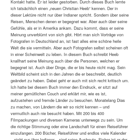
Kontakt hatte. Er ist leider gestorben. Durch dieses Buch lernte
ich tatsächlich einen „neuen Christian Heeb“ kennen. Der in
dieser Lektüre nicht nur über Indianer spricht. Sondern über seine
Reisen, Menschen denen er begegnet war. Aber auch über seine
Gefühle, als er in Amerika ankam. Dazu kommt, dass er seine
Meinung unverblümt von sich gibt. Hört man sich Vorträge von
Fotografen in Deutschland an, ist fast alles eine schöne heile
Welt die sie vermitteln. Aber auch Fotografen selbst scheinen oft
in einer Scheinwelt zu leben. In diesem Buch schreibt Heeb
knallhart seine Meinung auch über die Personen, welchen er
begegnet ist. Auch über Dinge, die er bis heute nicht mag. Sein
Weltbild scheint sich in den Jahren die er beschreibt, deutlich
geändert zu haben. Dabei geht er auch mit sich recht kritisch um.
Ich hatte bei diesem Buch immer den Eindruck, er sitzt auf
meiner gemütlichen Couch und erklärt mir, wie es ist,
aufzustehen und fremde Länder zu besuchen. Monatelang Dias
zu machen, von Ländern die wir so nicht kennen – und
vermutlich auch nie besucht haben. Mit 200 bis 400
Filmpackungen und diversen Kameras unterwegs zu sein. Um
die richtige Stimmung oder eine Landschaft für einen Reiseführer
einzufangen. 200 Bücher, Reiseführer und endlos viele Kalender
– nicht nur über Indianer – sind seine Ausbeute. Sicher ist er der