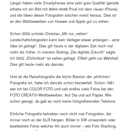
Längst haben viele Smartphones eine sehr gute Qualität (gerade
erhalte ich ein Bild mit 8064×6048 Pixel mit dem neuen iPhone)
und die Ideen dieser Fotografen stechen meist heraus. Dies ist
an den Wettbewerben von Huawei und Apple gut zu sehen.
Schon 2002 schrieb Christian
„Mit nur „netten“
Landschaftsfotografen kann kein Verleger etwas anfangen – eine
Idee ist gefragt“.
Dies gilt heute in der digitalen Zeit noch viel
mehr als früher. In meinem Beitrag „Die digitale Zukunft“ sagte
ich 2002
„Ehrlichkeit“ ist selten gefragt. Effekt geht vor Wahrheit.
Dies gilt heute mehr als damals.
Und ob die Reisefotografie die letzte Bastion der „ehrlichen“
Fotografie ist, habe ich damals schon bezweifelt. Schon 1981
war ich bei COLOR FOTO und sah endlos viele Fotos bei den
FOTO CREATIV-Wettbewerben. Auf Dia und auf Papier. Wie
schon gesagt, da gab es noch keine fotografierenden Telefone.
Ehrliche Fotografie betreiben noch nicht mal Fotografen, die
immer noch an der SLR hängen. Bilder in SW umwandeln oder
bearbeitete Fotos welcher Art auch immer – wie Foto Stacking,