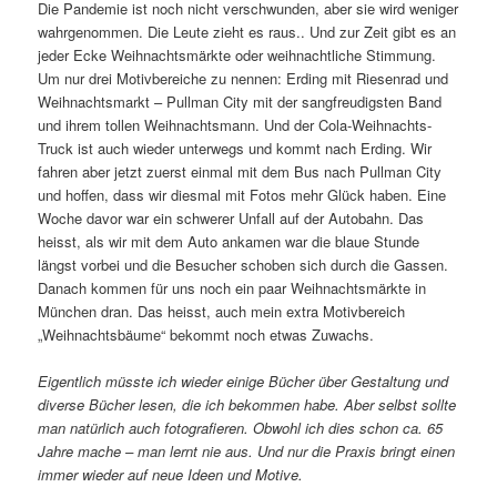
Die Pandemie ist noch nicht verschwunden, aber sie wird weniger
wahrgenommen. Die Leute zieht es raus.. Und zur Zeit gibt es an
jeder Ecke Weihnachtsmärkte oder weihnachtliche Stimmung.
Um nur drei Motivbereiche zu nennen: Erding mit Riesenrad und
Weihnachtsmarkt – Pullman City mit der sangfreudigsten Band
und ihrem tollen Weihnachtsmann. Und der Cola-Weihnachts-
Truck ist auch wieder unterwegs und kommt nach Erding. Wir
fahren aber jetzt zuerst einmal mit dem Bus nach Pullman City
und hoffen, dass wir diesmal mit Fotos mehr Glück haben. Eine
Woche davor war ein schwerer Unfall auf der Autobahn. Das
heisst, als wir mit dem Auto ankamen war die blaue Stunde
längst vorbei und die Besucher schoben sich durch die Gassen.
Danach kommen für uns noch ein paar Weihnachtsmärkte in
München dran. Das heisst, auch mein extra Motivbereich
„Weihnachtsbäume“ bekommt noch etwas Zuwachs.
Eigentlich müsste ich wieder einige Bücher über Gestaltung und
diverse Bücher lesen, die ich bekommen habe. Aber selbst sollte
man natürlich auch fotografieren. Obwohl ich dies schon ca. 65
Jahre mache – man lernt nie aus. Und nur die Praxis bringt einen
immer wieder auf neue Ideen und Motive.