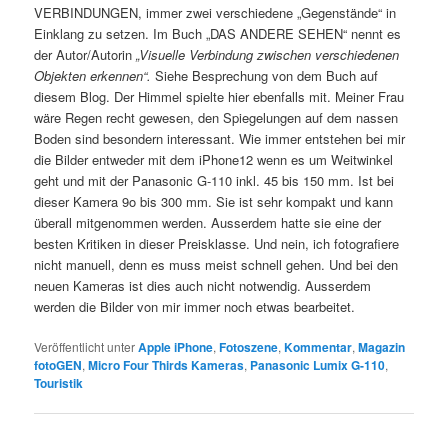
VERBINDUNGEN, immer zwei verschiedene „Gegenstände“ in
Einklang zu setzen. Im Buch „DAS ANDERE SEHEN“ nennt es
der Autor/Autorin
„Visuelle Verbindung zwischen verschiedenen
Objekten erkennen“.
Siehe Besprechung von dem Buch auf
diesem Blog. Der Himmel spielte hier ebenfalls mit. Meiner Frau
wäre Regen recht gewesen, den Spiegelungen auf dem nassen
Boden sind besondern interessant. Wie immer entstehen bei mir
die Bilder entweder mit dem iPhone12 wenn es um Weitwinkel
geht und mit der Panasonic G-110 inkl. 45 bis 150 mm. Ist bei
dieser Kamera 9o bis 300 mm. Sie ist sehr kompakt und kann
überall mitgenommen werden. Ausserdem hatte sie eine der
besten Kritiken in dieser Preisklasse. Und nein, ich fotografiere
nicht manuell, denn es muss meist schnell gehen. Und bei den
neuen Kameras ist dies auch nicht notwendig. Ausserdem
werden die Bilder von mir immer noch etwas bearbeitet.
Veröffentlicht unter
Apple iPhone
,
Fotoszene
,
Kommentar
,
Magazin
fotoGEN
,
Micro Four Thirds Kameras
,
Panasonic Lumix G-110
,
Touristik