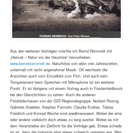
Aus den weiteren Vorträgen möchte ich Bernd Römmelt mit
„Heimat – Natur vor der Haustüre“ hervorheben.
www.berndroemmelt.de
. Naturfotos von allen vier Jahreszeiten,
untermalt mit recht angenehmer Musik. Oft wechseln die
Ansichten auch vom Einzelbild zum Film. Und auch sein
Temperament beim Sprechen mit Mikrophone ist ein weiterer
Punkt. Er ist übrigens mit einem Vortrag auch in Fürstenfeldbruck
bei den Glanzlichtern zu sehen. Auch die anderen
Fotobildschauen von der GDT-Regionalegruppe, Norbert Rosing,
Gabriela Staebler, Stephan Fürnrohr, Claudia Endres, Tobias
Friedrich und Konrad Woche sind erwähnenswert. Wobei der eine
oder andere vielleicht doch etwas zu lang ausfiel. Wobei es mit
dem Veranstalter ein Zeitlimit für die Vorträge gab. Etwas schade
ist es, dass die Industrie eher etwas schwach vertreten war. Was