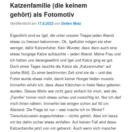
Katzenfamilie (die keinem
gehört) als Fotomotiv
Veröffentlicht am
17.8.2022
von
Detlev Motz
Eigentlich sind es Igel, die unter unserer Treppe jeden Abend
etwas zu fressen bekommen. Ok, Igelfutter mögen sie eher
weniger, dafür Katzenfutter. Kein Wunder, dass dann auch eine
etwas hungrige Katze auftauchte – jeden Abend. Meine Frau und
ich hatten uns darangewöhnt und Igel und Katze ging es gut.
Doch eines Tages tauchte die Katze als „Katzenmutter“ auf
(siehe Bild). Zu einer bestimmten Zeit sind sie da – und das
Futter wurde etwas mehr, damit keiner Hunger leiden musste.
Immerhin erfuhr ich, dass diese Kätzchen in freier Natur geboren
wurden. Dieses Motiv war nicht ganz einfach für mich, weil die
„Familie“ immer noch etwas scheu und vorsichtig ist. Nur ich darf
mich ihnen nähern. Immerhin bei einigen schon auf 50 cm
Abstand. Die Frage ist nur – was mache ich im Winter?
Tierschutzverein angeschrieben – nichts gehört. Aber ich lasse
mir bis dahin sicher etwas einfallen. Auf keinen Fall wird diese
Katzenfamilie jetzt von mir getrennt. Auch wenn sich mancher