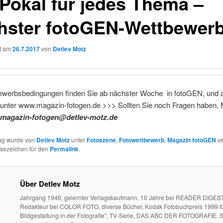
 Pokal für jedes Thema –
hster fotoGEN-Wettbewer
ht am
26.7.2017
von
Detlev Motz
ewerbsbedingungen finden Sie ab nächster Woche in fotoGEN, und a
 unter www.magazin-fotogen.de >>> Sollten Sie noch Fragen haben, 
magazin-fotogen@detlev-motz.de
rag wurde von
Detlev Motz
unter
Fotoszene
,
Fotowettbewerb
,
Magazin fotoGEN
ve
esezeichen für den
Permalink
.
Über Detlev Motz
Jahrgang 1946, gelernter Verlagskaufmann, 10 Jahre bei READER DIGEST
Redakteur bei COLOR FOTO, diverse Bücher, Kodak Fotobuchpreis 1999 fü
Bildgestaltung in der Fotografie", TV-Serie, DAS ABC DER FOTOGRAFIE. S