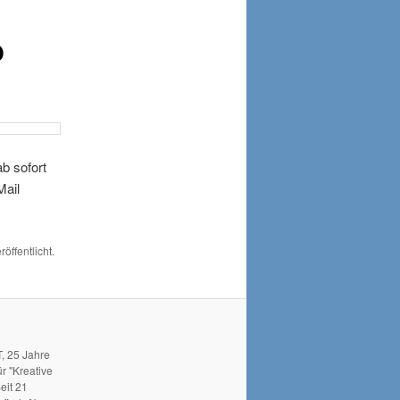
b
b sofort
Mail
röffentlicht.
, 25 Jahre
r "Kreative
eit 21