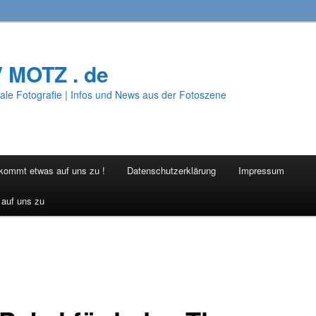
V MOTZ . de
ale Fotografie | Infos und News aus der Fotoszene
 kommt etwas auf uns zu !
Datenschutzerklärung
Impressum
 auf uns zu