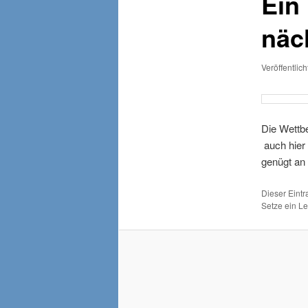
Ein
näc
Veröffentlic
Die Wettb
auch hier
genügt an
Dieser Eint
Setze ein L