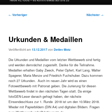
Beitragsnavigation
←
Vorheriger
Nächster
→
Urkunden & Medaillen
Veröffentlicht am
13.12.2017
von
Detlev Motz
Die Urkunden und Medaillen vom letzten Wettbewerb sind fertig
und werden demnächst zugestellt. Danke für die Teilnahme.
Medaillen erhalten Gaby Zweck, Peter Opfert, Karl Lang, Walter
Spagerer, Maria Menze und Friedrich Fuchshuber. Dazu kommen
noch 27 Urkunden. Auch im neuen Jahr wird es einen
Fotowettbewerb mit Patronat geben. Die Jurierung für diesen
Wettbewerb findet in den nächsten Tagen statt. Da einige
fotoGEN-Leser danach gefragt haben, der nächste
Einsendeschluss zur 1. Runde 2018 ist um den 10.März 2018.
Wieder mit Papierbildern (DIN A4) und digitalen Bildern. Fragen