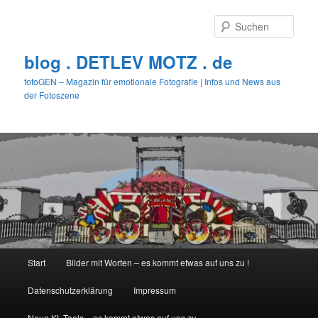
Zum
primären
Such
Inhalt
springen
blog . DETLEV MOTZ . de
fotoGEN – Magazin für emotionale Fotografie | Infos und News aus
der Fotoszene
Hauptmenü
Start
Bilder mit Worten – es kommt etwas auf uns zu !
Datenschutzerklärung
Impressum
Neue KL-Tools – es kommt etwas auf uns zu