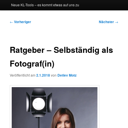
Neue KL-Tools – es kommt etwas auf uns zu
Beitragsnavigation
←
Vorheriger
Nächster
→
Ratgeber – Selbständig als
Fotograf(in)
Veröffentlicht am
2.1.2018
von
Detlev Motz