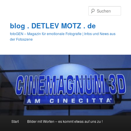
Zum
primären
Such
Inhalt
springen
blog . DETLEV MOTZ . de
fotoGEN – Magazin für emotionale Fotografie | Infos und News aus
der Fotoszene
Hauptmenü
Start
Bilder mit Worten – es kommt etwas auf uns zu !