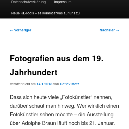
Datenschutzerklärung
Impressum
Neue KL-Tools – es kommt etwas auf uns zu
Beitragsnavigation
←
Vorheriger
Nächster
→
Fotografien aus dem 19.
Jahrhundert
Veröffentlicht am
14.1.2018
von
Detlev Motz
Dass sich heute viele „Fotokünstler“ nennen,
darüber schaut man hinweg. Wer wirklich einen
Fotokünstler sehen möchte – die Ausstellung
über Adolphe Braun läuft noch bis 21. Januar.