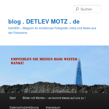
Zum
primären
Such
Inhalt
springen
blog . DETLEV MOTZ . de
fotoGEN – Magazin für emotionale Fotografie | Infos und News aus
der Fotoszene
Hauptmenü
Start
Bilder mit Worten – es kommt etwas auf uns zu !
Datenschutzerklärung
Impressum