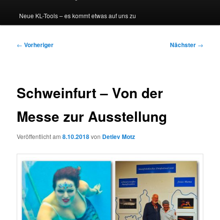
Neue KL-Tools – es kommt etwas auf uns zu
Beitragsnavigation
←
Vorheriger
Nächster
→
Schweinfurt – Von der
Messe zur Ausstellung
Veröffentlicht am
8.10.2018
von
Detlev Motz