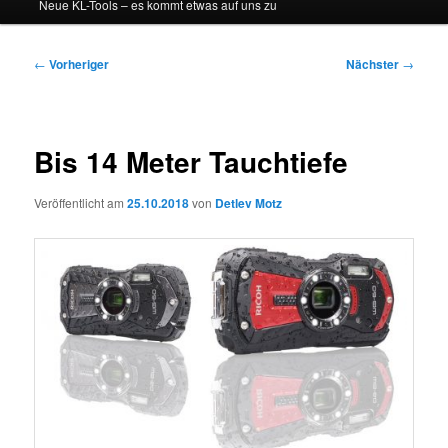
Neue KL-Tools – es kommt etwas auf uns zu
Beitragsnavigation
←
Vorheriger
Nächster
→
Bis 14 Meter Tauchtiefe
Veröffentlicht am
25.10.2018
von
Detlev Motz