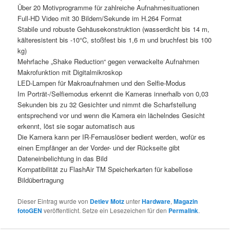
Über 20 Motivprogramme für zahlreiche Aufnahmesituationen
Full-HD Video mit 30 Bildern/Sekunde im H.264 Format
Stabile und robuste Gehäusekonstruktion (wasserdicht bis 14 m,
kälteresistent bis -10°C, stoßfest bis 1,6 m und bruchfest bis 100
kg)
Mehrfache „Shake Reduction“ gegen verwackelte Aufnahmen
Makrofunktion mit Digitalmikroskop
LED-Lampen für Makroaufnahmen und den Selfie-Modus
Im Porträt-/Selfiemodus erkennt die Kameras innerhalb von 0,03
Sekunden bis zu 32 Gesichter und nimmt die Scharfstellung
entsprechend vor und wenn die Kamera ein lächelndes Gesicht
erkennt, löst sie sogar automatisch aus
Die Kamera kann per IR-Fernauslöser bedient werden, wofür es
einen Empfänger an der Vorder- und der Rückseite gibt
Dateneinbelichtung in das Bild
Kompatibilität zu FlashAir TM Speicherkarten für kabellose
Bildübertragung
Dieser Eintrag wurde von
Detlev Motz
unter
Hardware
,
Magazin
fotoGEN
veröffentlicht. Setze ein Lesezeichen für den
Permalink
.