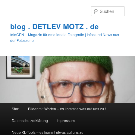
Zum
primären
Such
Inhalt
springen
blog . DETLEV MOTZ . de
fotoGEN – Magazin für emotionale Fotografie | Infos und News aus
der Fotoszene
Hauptmenü
Start
Bilder mit Worten – es kommt etwas auf uns zu !
Datenschutzerklärung
Impressum
Neue KL-Tools – es kommt etwas auf uns zu