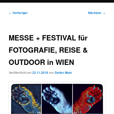
Beitragsnavigation
←
Vorheriger
Nächster
→
MESSE + FESTIVAL für
FOTOGRAFIE, REISE &
OUTDOOR in WIEN
Veröffentlicht am
22.11.2018
von
Detlev Motz