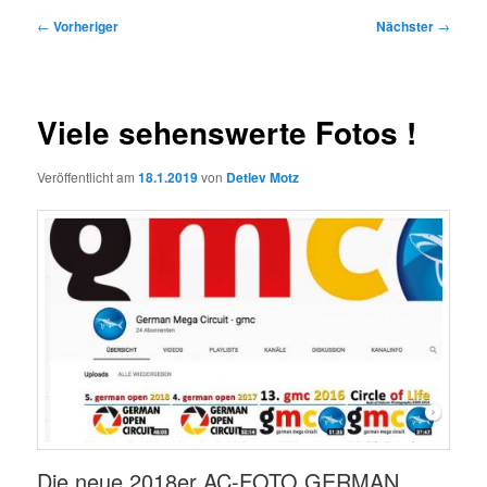
Beitragsnavigation
←
Vorheriger
Nächster
→
Viele sehenswerte Fotos !
Veröffentlicht am
18.1.2019
von
Detlev Motz
Die neue 2018er AC-FOTO GERMAN