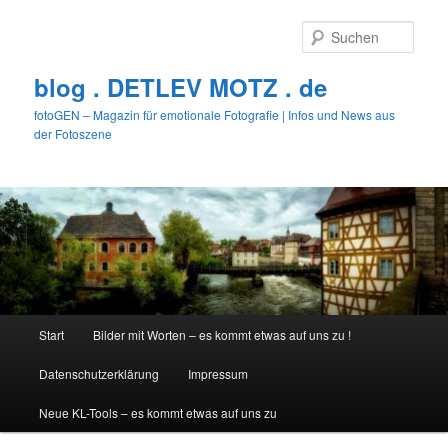
Zum
primären
Such
Inhalt
springen
blog . DETLEV MOTZ . de
fotoGEN – Magazin für emotionale Fotografie | Infos und News aus
der Fotoszene
Hauptmenü
Start
Bilder mit Worten – es kommt etwas auf uns zu !
Datenschutzerklärung
Impressum
Neue KL-Tools – es kommt etwas auf uns zu