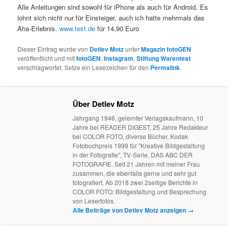
Alle Anleitungen sind sowohl für iPhone als auch für Android. Es
lohnt sich nicht nur für Einsteiger, auch ich hatte mehrmals das
Aha-Erlebnis.
www.test.de
für 14,90 Euro
Dieser Eintrag wurde von
Detlev Motz
unter
Magazin fotoGEN
veröffentlicht und mit
fotoGEN
,
Instagram
,
Stiftung Warentest
verschlagwortet. Setze ein Lesezeichen für den
Permalink
.
Über Detlev Motz
Jahrgang 1946, gelernter Verlagskaufmann, 10
Jahre bei READER DIGEST, 25 Jahre Redakteur
bei COLOR FOTO, diverse Bücher, Kodak
Fotobuchpreis 1999 für "Kreative Bildgestaltung
in der Fotografie", TV-Serie, DAS ABC DER
FOTOGRAFIE. Seit 21 Jahren mit meiner Frau
zusammen, die ebenfalls gerne und sehr gut
fotografiert. Ab 2018 zwei 2seitige Berichte in
COLOR FOTO: Bildgestaltung und Besprechung
von Leserfotos.
Alle Beiträge von Detlev Motz anzeigen
→