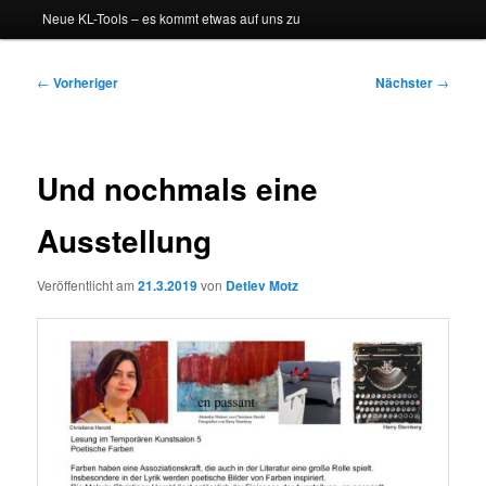
Neue KL-Tools – es kommt etwas auf uns zu
Beitragsnavigation
←
Vorheriger
Nächster
→
Und nochmals eine
Ausstellung
Veröffentlicht am
21.3.2019
von
Detlev Motz