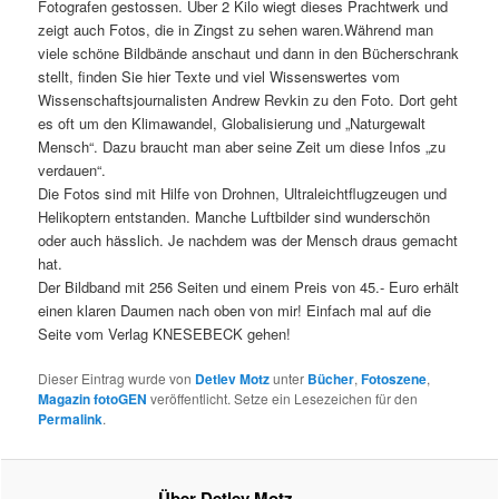
Fotografen gestossen. Über 2 Kilo wiegt dieses Prachtwerk und
zeigt auch Fotos, die in Zingst zu sehen waren.Während man
viele schöne Bildbände anschaut und dann in den Bücherschrank
stellt, finden Sie hier Texte und viel Wissenswertes vom
Wissenschaftsjournalisten Andrew Revkin zu den Foto. Dort geht
es oft um den Klimawandel, Globalisierung und „Naturgewalt
Mensch“. Dazu braucht man aber seine Zeit um diese Infos „zu
verdauen“.
Die Fotos sind mit Hilfe von Drohnen, Ultraleichtflugzeugen und
Helikoptern entstanden. Manche Luftbilder sind wunderschön
oder auch hässlich. Je nachdem was der Mensch draus gemacht
hat.
Der Bildband mit 256 Seiten und einem Preis von 45.- Euro erhält
einen klaren Daumen nach oben von mir! Einfach mal auf die
Seite vom Verlag KNESEBECK gehen!
Dieser Eintrag wurde von
Detlev Motz
unter
Bücher
,
Fotoszene
,
Magazin fotoGEN
veröffentlicht. Setze ein Lesezeichen für den
Permalink
.
Über Detlev Motz