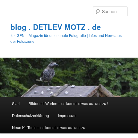
Zum
primären
Such
Inhalt
springen
blog . DETLEV MOTZ . de
fotoGEN – Magazin für emotionale Fotografie | Infos und News aus
der Fotoszene
Hauptmenü
Start
Bilder mit Worten – es kommt etwas auf uns zu !
Datenschutzerklärung
Impressum
Neue KL-Tools – es kommt etwas auf uns zu