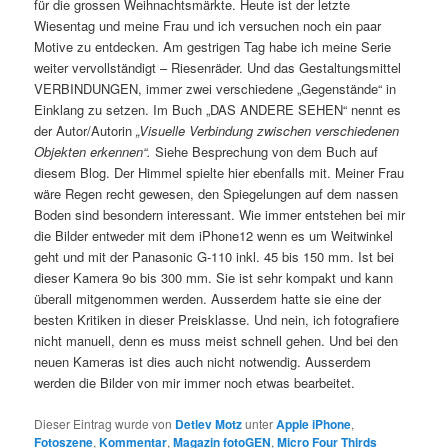
für die grossen Weihnachtsmärkte. Heute ist der letzte
Wiesentag und meine Frau und ich versuchen noch ein paar
Motive zu entdecken. Am gestrigen Tag habe ich meine Serie
weiter vervollständigt – Riesenräder. Und das Gestaltungsmittel
VERBINDUNGEN, immer zwei verschiedene „Gegenstände“ in
Einklang zu setzen. Im Buch „DAS ANDERE SEHEN“ nennt es
der Autor/Autorin
„Visuelle Verbindung zwischen verschiedenen
Objekten erkennen“.
Siehe Besprechung von dem Buch auf
diesem Blog. Der Himmel spielte hier ebenfalls mit. Meiner Frau
wäre Regen recht gewesen, den Spiegelungen auf dem nassen
Boden sind besondern interessant. Wie immer entstehen bei mir
die Bilder entweder mit dem iPhone12 wenn es um Weitwinkel
geht und mit der Panasonic G-110 inkl. 45 bis 150 mm. Ist bei
dieser Kamera 9o bis 300 mm. Sie ist sehr kompakt und kann
überall mitgenommen werden. Ausserdem hatte sie eine der
besten Kritiken in dieser Preisklasse. Und nein, ich fotografiere
nicht manuell, denn es muss meist schnell gehen. Und bei den
neuen Kameras ist dies auch nicht notwendig. Ausserdem
werden die Bilder von mir immer noch etwas bearbeitet.
Dieser Eintrag wurde von
Detlev Motz
unter
Apple iPhone
,
Fotoszene
,
Kommentar
,
Magazin fotoGEN
,
Micro Four Thirds