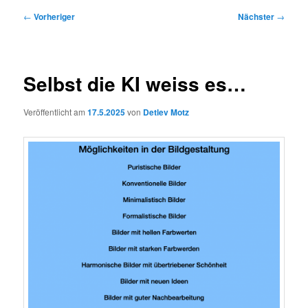
Beitragsnavigation
←
Vorheriger
Nächster
→
Selbst die KI weiss es…
Veröffentlicht am
17.5.2025
von
Detlev Motz