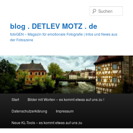
Zum
primären
Such
Inhalt
springen
blog . DETLEV MOTZ . de
fotoGEN – Magazin für emotionale Fotografie | Infos und News aus
der Fotoszene
Hauptmenü
Start
Bilder mit Worten – es kommt etwas auf uns zu !
Datenschutzerklärung
Impressum
Neue KL-Tools – es kommt etwas auf uns zu