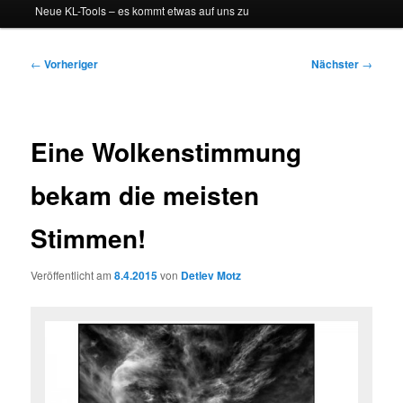
Neue KL-Tools – es kommt etwas auf uns zu
Beitragsnavigation
←
Vorheriger
Nächster
→
Eine Wolkenstimmung
bekam die meisten
Stimmen!
Veröffentlicht am
8.4.2015
von
Detlev Motz