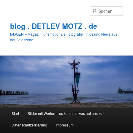
Zum
primären
Such
Inhalt
springen
blog . DETLEV MOTZ . de
fotoGEN – Magazin für emotionale Fotografie | Infos und News aus
der Fotoszene
Hauptmenü
Start
Bilder mit Worten – es kommt etwas auf uns zu !
Datenschutzerklärung
Impressum