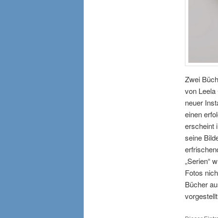
Zwei Büch
von Leela
neuer Inst
einen erf
erscheint 
seine Bild
erfrischen
„Serien“ w
Fotos nic
Bücher au
vorgestell