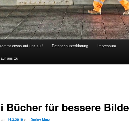
 kommt etwas auf uns zu !
Datenschutzerklärung
Impressum
 auf uns zu
i Bücher für bessere Bilde
ht am
14.3.2019
von
Detlev Motz