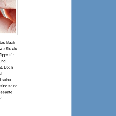
 das Buch
wo Sie als
Tipps für
 und
ät. Doch
ch
d seine
 sind seine
essante
r