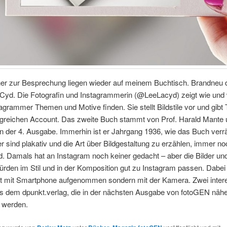
er zur Besprechung liegen wieder auf meinem Buchtisch. Brandneu
 Cyd. Die Fotografin und Instagrammerin (@LeeLacyd) zeigt wie und 
agrammer Themen und Motive finden. Sie stellt Bildstile vor und gibt 
olgreichen Account. Das zweite Buch stammt von Prof. Harald Mante
in der 4. Ausgabe. Immerhin ist er Jahrgang 1936, wie das Buch verr
er sind plakativ und die Art über Bildgestaltung zu erzählen, immer no
d. Damals hat an Instagram noch keiner gedacht – aber die Bilder un
ürden im Stil und in der Komposition gut zu Instagram passen. Dabei
ht mit Smartphone aufgenommen sondern mit der Kamera. Zwei inter
s dem dpunkt.verlag, die in der nächsten Ausgabe von fotoGEN nähe
t werden.