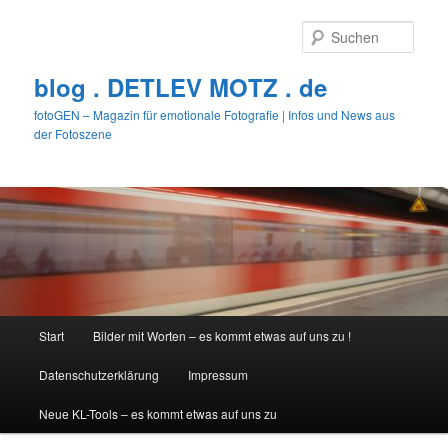
Zum
Zum
primären
sekundären
Such
Inhalt
Inhalt
springen
springen
blog . DETLEV MOTZ . de
fotoGEN – Magazin für emotionale Fotografie | Infos und News aus
der Fotoszene
Hauptmenü
Start
Bilder mit Worten – es kommt etwas auf uns zu !
Datenschutzerklärung
Impressum
Neue KL-Tools – es kommt etwas auf uns zu