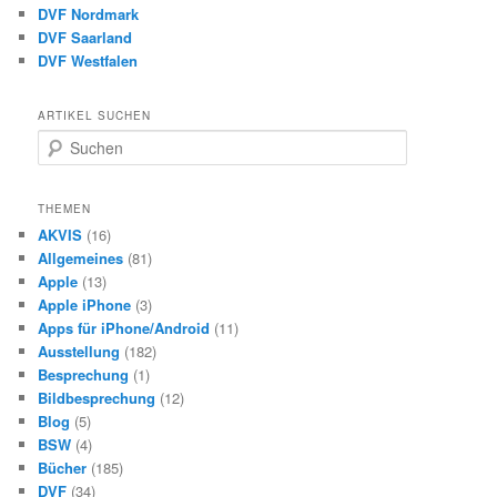
DVF Nordmark
DVF Saarland
DVF Westfalen
ARTIKEL SUCHEN
S
u
c
h
THEMEN
e
AKVIS
(16)
n
Allgemeines
(81)
Apple
(13)
Apple iPhone
(3)
Apps für iPhone/Android
(11)
Ausstellung
(182)
Besprechung
(1)
Bildbesprechung
(12)
Blog
(5)
BSW
(4)
Bücher
(185)
DVF
(34)