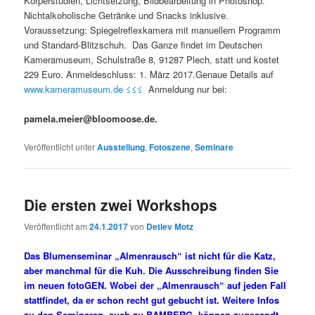
Körperstudien, Lichtsetzung, Bildbearbeitung in Photoshop.
Nichtalkoholische Getränke und Snacks inklusive.
Voraussetzung: Spiegelreflexkamera mit manuellem Programm
und Standard-Blitzschuh. Das Ganze findet im Deutschen
Kameramuseum, Schulstraße 8, 91287 Plech, statt und kostet
229 Euro. Anmeldeschluss: 1. März 2017.Genaue Details auf
www.kameramuseum.de ≤≤≤
Anmeldung nur bei:
pamela.meier@bloomoose.de.
Veröffentlicht unter
Ausstellung
,
Fotoszene
,
Seminare
Die ersten zwei Workshops
Veröffentlicht am
24.1.2017
von
Detlev Motz
Das Blumenseminar „Almenrausch“ ist nicht für die Katz,
aber manchmal für die Kuh. Die Ausschreibung finden Sie
im neuen fotoGEN. Wobei der „Almenrausch“ auf jeden Fall
stattfindet, da er schon recht gut gebucht ist. Weitere Infos
zu den Seminaren, auch zu BAMBERG, können zugesandt