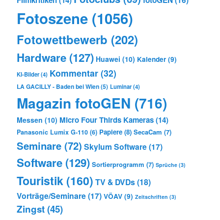
Filmkritiken
(14)
fotoGEN
(16)
Fotoszene
(1056)
Fotowettbewerb
(202)
Hardware
(127)
Huawei
(10)
Kalender
(9)
Kommentar
(32)
KI-Bilder
(4)
LA GACILLY - Baden bei Wien
(5)
Luminar
(4)
Magazin fotoGEN
(716)
Micro Four Thirds Kameras
(14)
Messen
(10)
Papiere
(8)
SecaCam
(7)
Panasonic Lumix G-110
(6)
Seminare
(72)
Skylum Software
(17)
Software
(129)
Sortierprogramm
(7)
Sprüche
(3)
Touristik
(160)
TV & DVDs
(18)
Vorträge/Seminare
(17)
VÖAV
(9)
Zeitschriften
(3)
Zingst
(45)