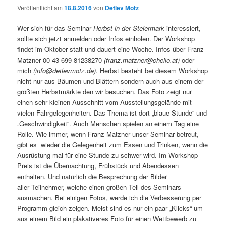
Veröffentlicht am
18.8.2016
von
Detlev Motz
Wer sich für das Seminar
Herbst in der Steiermark
interessiert,
sollte sich jetzt anmelden oder Infos einholen. Der Workshop
findet im Oktober statt und dauert eine Woche. Infos über Franz
Matzner 00 43 699 81238270
(franz.matzner@chello.at)
oder
mich
(info@detlevmotz.de)
. Herbst besteht bei diesem Workshop
nicht nur aus Bäumen und Blättern sondern auch aus einem der
größten Herbstmärkte den wir besuchen. Das Foto zeigt nur
einen sehr kleinen Ausschnitt vom Ausstellungsgelände mit
vielen Fahrgelegenheiten. Das Thema ist dort „blaue Stunde“ und
„Geschwindigkeit“. Auch Menschen spielen an einem Tag eine
Rolle. Wie immer, wenn Franz Matzner unser Seminar betreut,
gibt es wieder die Gelegenheit zum Essen und Trinken, wenn die
Ausrüstung mal für eine Stunde zu schwer wird. Im Workshop-
Preis ist die Übernachtung, Frühstück und Abendessen
enthalten. Und natürlich die Besprechung der Bilder
aller Teilnehmer, welche einen großen Teil des Seminars
ausmachen. Bei einigen Fotos, werde ich die Verbesserung per
Programm gleich zeigen. Meist sind es nur ein paar „Klicks“ um
aus einem Bild ein plakativeres Foto für einen Wettbewerb zu