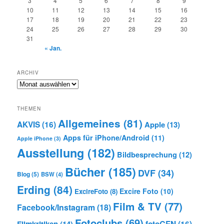
3
4
5
6
7
8
9
10
11
12
13
14
15
16
17
18
19
20
21
22
23
24
25
26
27
28
29
30
31
« Jan.
ARCHIV
Archiv
THEMEN
Allgemeines
(81)
AKVIS
(16)
Apple
(13)
Apps für iPhone/Android
(11)
Apple iPhone
(3)
Ausstellung
(182)
Bildbesprechung
(12)
Bücher
(185)
DVF
(34)
Blog
(5)
BSW
(4)
Erding
(84)
Excire Foto
(10)
ExcireFoto
(8)
Film & TV
(77)
Facebook/Instagram
(18)
Fotoclubs
(69)