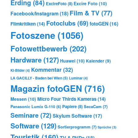
Erding
(84)
Excire Foto
(10)
ExcireFoto
(8)
Film & TV
(77)
Facebook/Instagram
(18)
Fotoclubs
(69)
Filmkritiken
(14)
fotoGEN
(16)
Fotoszene
(1056)
Fotowettbewerb
(202)
Hardware
(127)
Huawei
(10)
Kalender
(9)
Kommentar
(32)
KI-Bilder
(4)
LA GACILLY - Baden bei Wien
(5)
Luminar
(4)
Magazin fotoGEN
(716)
Micro Four Thirds Kameras
(14)
Messen
(10)
Papiere
(8)
SecaCam
(7)
Panasonic Lumix G-110
(6)
Seminare
(72)
Skylum Software
(17)
Software
(129)
Sortierprogramm
(7)
Sprüche
(3)
Touristik
(160)
TV & DVDs
(18)