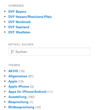
VERBÄNDE
DVF Bayern
DVF Hessen/Rheinland-Pfalz
DVF Nordmark
DVF Saarland
DVF Westfalen
ARTIKEL SUCHEN
S
u
c
h
THEMEN
e
AKVIS
(16)
n
Allgemeines
(81)
Apple
(13)
Apple iPhone
(3)
Apps für iPhone/Android
(11)
Ausstellung
(182)
Besprechung
(1)
Bildbesprechung
(12)