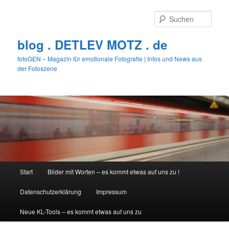
Zum
Zum
primären
sekundären
Such
Inhalt
Inhalt
springen
springen
blog . DETLEV MOTZ . de
fotoGEN – Magazin für emotionale Fotografie | Infos und News aus
der Fotoszene
Hauptmenü
Start
Bilder mit Worten – es kommt etwas auf uns zu !
Datenschutzerklärung
Impressum
Neue KL-Tools – es kommt etwas auf uns zu