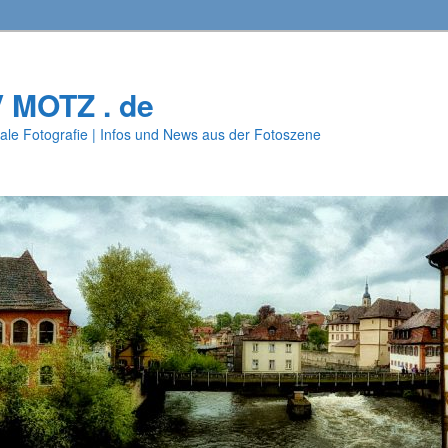
V MOTZ . de
ale Fotografie | Infos und News aus der Fotoszene