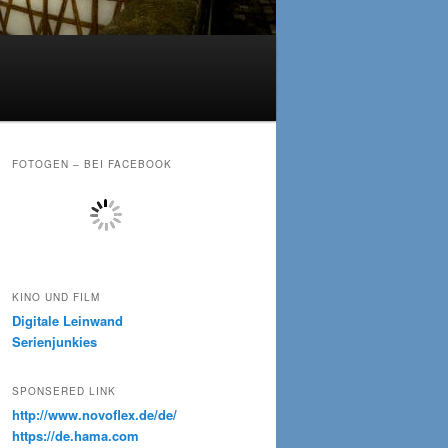
FOTOGEN – BEI FACEBOOK
KINO UND FILM
Digitale Leinwand
Serienjunkies
SPONSERED LINK
http://www.novoflex.de/de/
https://de.hama.com