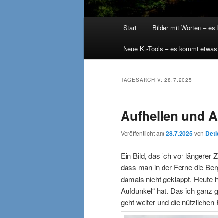
Hauptmenü
Start
Bilder mit Worten – es
Neue KL-Tools – es kommt etwas
TAGESARCHIV:
28.7.2025
Aufhellen und 
Veröffentlicht am
28.7.2025
von
Detl
Ein Bild, das ich vor längerer
dass man in der Ferne die Berg
damals nicht geklappt. Heute 
Aufdunkel“ hat. Das ich ganz g
geht weiter und die nützlich