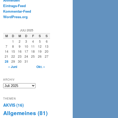
Anmelden
Eintrags-Feed
Kommentar-Feed
WordPress.org
JULI 2025
M
D
M
D
F
S
S
1
2
3
4
5
6
7
8
9
10
11
12
13
14
15
16
17
18
19
20
21
22
23
24
25
26
27
28
29
30
31
« Juni
Okt. »
ARCHIV
Archiv
THEMEN
AKVIS
(16)
Allgemeines
(81)