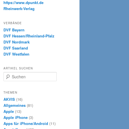
https://www.dpunkt.de
Rheinwerk-Verlag
VERBÄNDE
DVF Bayern
DVF Hessen/Rheinland-Pfalz
DVF Nordmark
DVF Saarland
DVF Westfalen
ARTIKEL SUCHEN
S
u
c
h
THEMEN
e
AKVIS
(16)
n
Allgemeines
(81)
Apple
(13)
Apple iPhone
(3)
Apps für iPhone/Android
(11)