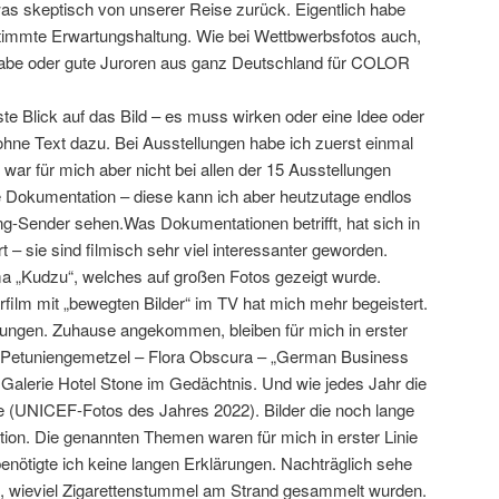
s skeptisch von unserer Reise zurück. Eigentlich habe
stimmte Erwartungshaltung. Wie bei Wettbwerbsfotos auch,
t habe oder gute Juroren aus ganz Deutschland für COLOR
te Blick auf das Bild – es muss wirken oder eine Idee oder
ohne Text dazu. Bei Ausstellungen habe ich zuerst einmal
war für mich aber nicht bei allen der 15 Ausstellungen
ie Dokumentation – diese kann ich aber heutzutage endlos
g-Sender sehen.Was Dokumentationen betrifft, hat sich in
t – sie sind filmisch sehr viel interessanter geworden.
a „Kudzu“, welches auf großen Fotos gezeigt wurde.
film mit „bewegten Bilder“ im TV hat mich mehr begeistert.
llungen. Zuhause angekommen, bleiben für mich in erster
s Petuniengemetzel – Flora Obscura – „German Business
r Galerie Hotel Stone im Gedächtnis. Und wie jedes Jahr die
he (UNICEF-Fotos des Jahres 2022). Bilder die noch lange
ion. Die genannten Themen waren für mich in erster Linie
 benötigte ich keine langen Erklärungen. Nachträglich sehe
h, wieviel Zigarettenstummel am Strand gesammelt wurden.