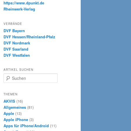
https://www.dpunkt.de
Rheinwerk-Verlag
VERBÄNDE
DVF Bayern
DVF Hessen/Rheinland-Pfalz
DVF Nordmark
DVF Saarland
DVF Westfalen
ARTIKEL SUCHEN
S
u
c
h
THEMEN
e
AKVIS
(16)
n
Allgemeines
(81)
Apple
(13)
Apple iPhone
(3)
Apps für iPhone/Android
(11)