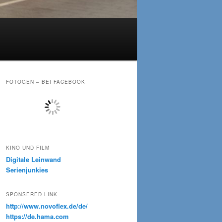
FOTOGEN – BEI FACEBOOK
KINO UND FILM
Digitale Leinwand
Serienjunkies
SPONSERED LINK
http://www.novoflex.de/de/
https://de.hama.com