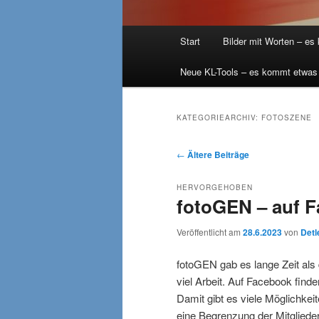
Hauptmenü
Start
Bilder mit Worten – es
Neue KL-Tools – es kommt etwas
KATEGORIEARCHIV:
FOTOSZENE
Beitragsnavigation
←
Ältere Beiträge
HERVORGEHOBEN
fotoGEN – auf F
Veröffentlicht am
28.6.2023
von
Detl
fotoGEN gab es lange Zeit als 
viel Arbeit. Auf Facebook find
Damit gibt es viele Möglichkei
eine Begrenzung der Mitglieder