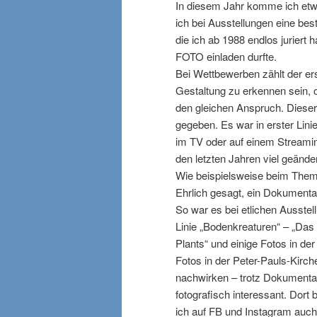
In diesem Jahr komme ich etwa
ich bei Ausstellungen eine be
die ich ab 1988 endlos jurier
FOTO einladen durfte.
Bei Wettbewerben zählt der ers
Gestaltung zu erkennen sein, 
den gleichen Anspruch. Dieser 
gegeben. Es war in erster Lin
im TV oder auf einem Streamin
den letzten Jahren viel geänder
Wie beispielsweise beim Them
Ehrlich gesagt, ein Dokumentar
So war es bei etlichen Ausste
Linie „Bodenkreaturen“ – „Da
Plants“ und einige Fotos in de
Fotos in der Peter-Pauls-Kirc
nachwirken – trotz Dokumentat
fotografisch interessant. Dort
ich auf FB und Instagram auc