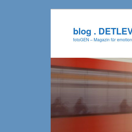
Zum
Zum
primären
sekundären
Inhalt
Inhalt
blog . DETLE
springen
springen
fotoGEN – Magazin für emotion