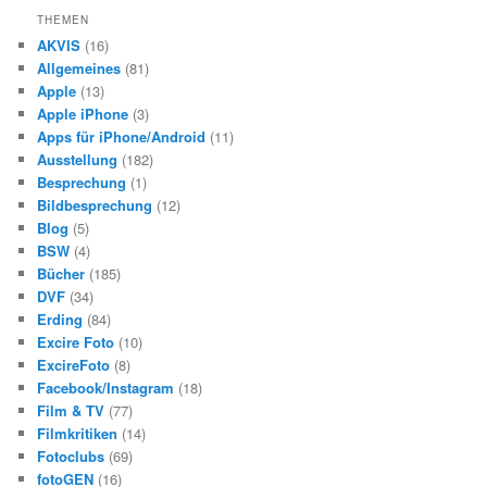
h
THEMEN
e
AKVIS
(16)
n
Allgemeines
(81)
Apple
(13)
Apple iPhone
(3)
Apps für iPhone/Android
(11)
Ausstellung
(182)
Besprechung
(1)
Bildbesprechung
(12)
Blog
(5)
BSW
(4)
Bücher
(185)
DVF
(34)
Erding
(84)
Excire Foto
(10)
ExcireFoto
(8)
Facebook/Instagram
(18)
Film & TV
(77)
Filmkritiken
(14)
Fotoclubs
(69)
fotoGEN
(16)