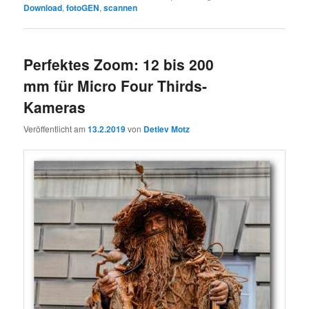
Download
,
fotoGEN
,
scannen
Perfektes Zoom: 12 bis 200
mm für Micro Four Thirds-
Kameras
Veröffentlicht am
13.2.2019
von
Detlev Motz