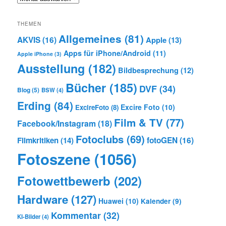
THEMEN
Allgemeines
(81)
AKVIS
(16)
Apple
(13)
Apps für iPhone/Android
(11)
Apple iPhone
(3)
Ausstellung
(182)
Bildbesprechung
(12)
Bücher
(185)
DVF
(34)
Blog
(5)
BSW
(4)
Erding
(84)
Excire Foto
(10)
ExcireFoto
(8)
Film & TV
(77)
Facebook/Instagram
(18)
Fotoclubs
(69)
Filmkritiken
(14)
fotoGEN
(16)
Fotoszene
(1056)
Fotowettbewerb
(202)
Hardware
(127)
Huawei
(10)
Kalender
(9)
Kommentar
(32)
KI-Bilder
(4)