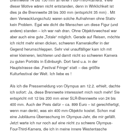
dieser Motive wären nicht entstanden, denn in Wirklichkeit ist
dies ja die Brennweite 28 bis 300 mm (entspricht 35 mm) . Mit
dem Verwacklungschutz waren solche Aufnahmen ohne Stativ
kein Problem. Egal wie dicht die Menschen um diese Figur (und
andere) standen – ich war nah dran. Ohne Objektivwechsel war
aber auch eine gute „Totale“ möglich. Gerade auf Reisen, möchte
ich nicht mehr einen dicken, schweren Kamerakoffer in der
Gegend herumschleppen. Sehr viel unauffälliger kam ich mit
einer kleineren, leichteren und damit nicht so schweren Kamera
zu guten Porträts in Edinburgh. Dort fand u.a. in der
Hauptstrasse das „Festival Fringe“ statt – das größte
Kulturfestival der Welt. Ich liebe es !
Als ich die Pressemeldung von Olympus am 12.2. erhielt, dachte
ich sofort: Ja, diese Brennweite interessiert mich noch mehr! Sie
entspricht mit 12 bis 200 mm einer SLR-Brennweite von 24 bis
400 mm. Auch der Preis dafür – ca. 899 Euro – ist gerechtfertigt,
wenn man denkt, was ein 400 mm-Objektiv kostet. Schon mal
eine Jubiläums-Überraschung im Olympus-Jahr, die mir gefällt.
Jetzt warte ich nur noch auf eine nicht zu schwere Olympus-
Four-Third-Kamera, die ich in meine innere Westentasche