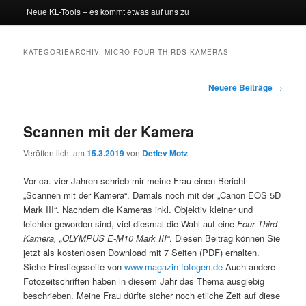
Neue KL-Tools – es kommt etwas auf uns zu
KATEGORIEARCHIV:
MICRO FOUR THIRDS KAMERAS
Beitragsnavigation
Neuere Beiträge
→
Scannen mit der Kamera
Veröffentlicht am
15.3.2019
von
Detlev Motz
Vor ca. vier Jahren schrieb mir meine Frau einen Bericht
„Scannen mit der Kamera“. Damals noch mit der „Canon EOS 5D
Mark III“. Nachdem die Kameras inkl. Objektiv kleiner und
leichter geworden sind, viel diesmal die Wahl auf eine
Four Third-
Kamera, „OLYMPUS E-M10 Mark III“
. Diesen Beitrag können Sie
jetzt als kostenlosen Download mit 7 Seiten (PDF) erhalten.
Siehe Einstiegsseite von
www.magazin-fotogen.de
Auch andere
Fotozeitschriften haben in diesem Jahr das Thema ausgiebig
beschrieben. Meine Frau dürfte sicher noch etliche Zeit auf diese