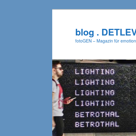
Zum
Zum
primären
sekundären
Inhalt
Inhalt
blog . DETLE
springen
springen
fotoGEN – Magazin für emotion