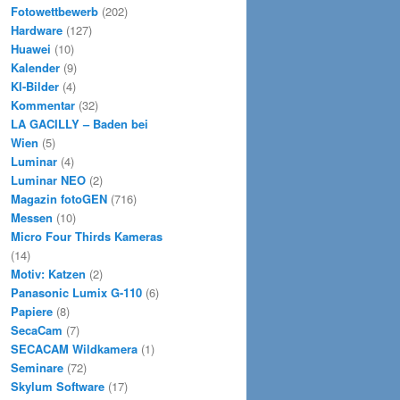
Fotowettbewerb
(202)
Hardware
(127)
Huawei
(10)
Kalender
(9)
KI-Bilder
(4)
Kommentar
(32)
LA GACILLY – Baden bei
Wien
(5)
Luminar
(4)
Luminar NEO
(2)
Magazin fotoGEN
(716)
Messen
(10)
Micro Four Thirds Kameras
(14)
Motiv: Katzen
(2)
Panasonic Lumix G-110
(6)
Papiere
(8)
SecaCam
(7)
SECACAM Wildkamera
(1)
Seminare
(72)
Skylum Software
(17)