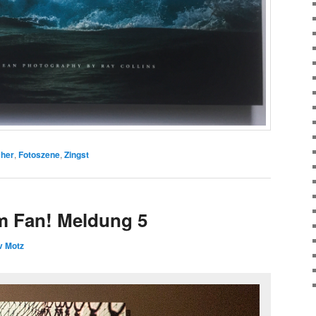
her
,
Fotoszene
,
Zingst
m Fan! Meldung 5
v Motz