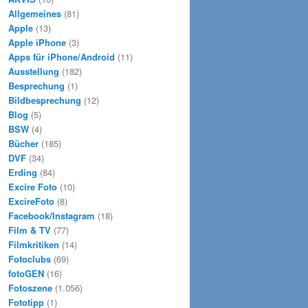
n
Allgemeines
(81)
Apple
(13)
Apple iPhone
(3)
Apps für iPhone/Android
(11)
Ausstellung
(182)
Besprechung
(1)
Bildbesprechung
(12)
Blog
(5)
BSW
(4)
Bücher
(185)
DVF
(34)
Erding
(84)
Excire Foto
(10)
ExcireFoto
(8)
Facebook/Instagram
(18)
Film & TV
(77)
Filmkritiken
(14)
Fotoclubs
(69)
fotoGEN
(16)
Fotoszene
(1.056)
Fototipp
(1)