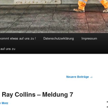
 kommt etwas auf uns zu !
Datenschutzerklärung
Impressum
 auf uns zu
Neuere Beiträge
→
 Ray Collins – Meldung 7
v Motz