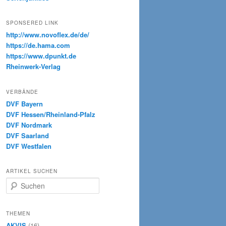
SPONSERED LINK
http://www.novoflex.de/de/
https://de.hama.com
https://www.dpunkt.de
Rheinwerk-Verlag
VERBÄNDE
DVF Bayern
DVF Hessen/Rheinland-Pfalz
DVF Nordmark
DVF Saarland
DVF Westfalen
ARTIKEL SUCHEN
S
u
c
h
THEMEN
e
AKVIS
(16)