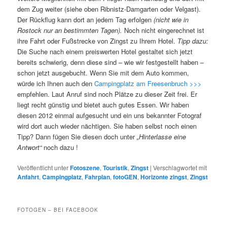
dem Zug weiter (siehe oben Ribnistz-Damgarten oder Velgast).
Der Rückflug kann dort an jedem Tag erfolgen
(nicht wie in
Rostock nur an bestimmten Tagen).
Noch nicht eingerechnet ist
ihre Fahrt oder Fußstrecke von Zingst zu Ihrem Hotel.
Tipp dazu:
Die Suche nach einem preiswerten Hotel gestaltet sich jetzt
bereits schwierig, denn diese sind – wie wir festgestellt haben –
schon jetzt ausgebucht. Wenn Sie mit dem Auto kommen,
würde ich Ihnen auch den
Campingplatz am Freesenbruch >>>
empfehlen. Laut Anruf sind noch Plätze zu dieser Zeit frei. Er
liegt recht günstig und bietet auch gutes Essen. Wir haben
diesen 2012 einmal aufgesucht und ein uns bekannter Fotograf
wird dort auch wieder nächtigen. Sie haben selbst noch einen
Tipp? Dann fügen Sie diesen doch unter
„Hinterlasse eine
Antwort“
noch dazu !
Veröffentlicht unter
Fotoszene
,
Touristik
,
Zingst
|
Verschlagwortet mit
Anfahrt
,
Campingplatz
,
Fahrplan
,
fotoGEN
,
Horizonte zingst
,
Zingst
FOTOGEN – BEI FACEBOOK