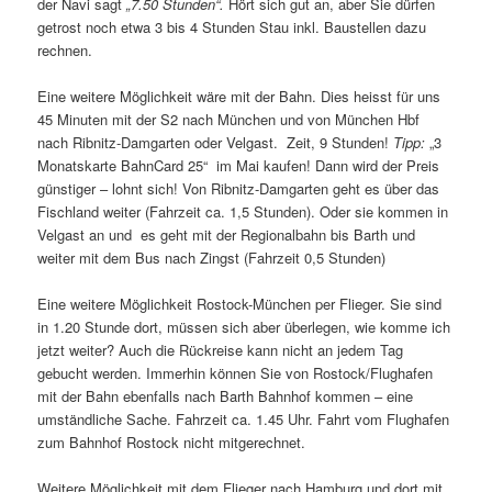
der Navi sagt
„7.50 Stunden“.
Hört sich gut an, aber Sie dürfen
getrost noch etwa 3 bis 4 Stunden Stau inkl. Baustellen dazu
rechnen.
Eine weitere Möglichkeit wäre mit der Bahn. Dies heisst für uns
45 Minuten mit der S2 nach München und von München Hbf
nach Ribnitz-Damgarten oder Velgast. Zeit, 9 Stunden!
Tipp:
„3
Monatskarte BahnCard 25“ im Mai kaufen! Dann wird der Preis
günstiger – lohnt sich! Von Ribnitz-Damgarten geht es über das
Fischland weiter (Fahrzeit ca. 1,5 Stunden). Oder sie kommen in
Velgast an und es geht mit der Regionalbahn bis Barth und
weiter mit dem Bus nach Zingst (Fahrzeit 0,5 Stunden)
Eine weitere Möglichkeit Rostock-München per Flieger. Sie sind
in 1.20 Stunde dort, müssen sich aber überlegen, wie komme ich
jetzt weiter? Auch die Rückreise kann nicht an jedem Tag
gebucht werden. Immerhin können Sie von Rostock/Flughafen
mit der Bahn ebenfalls nach Barth Bahnhof kommen – eine
umständliche Sache. Fahrzeit ca. 1.45 Uhr. Fahrt vom Flughafen
zum Bahnhof Rostock nicht mitgerechnet.
Weitere Möglichkeit mit dem Flieger nach Hamburg und dort mit