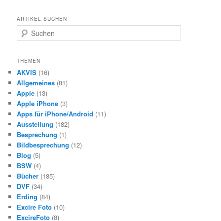
ARTIKEL SUCHEN
S
u
c
h
THEMEN
e
AKVIS
(16)
n
Allgemeines
(81)
Apple
(13)
Apple iPhone
(3)
Apps für iPhone/Android
(11)
Ausstellung
(182)
Besprechung
(1)
Bildbesprechung
(12)
Blog
(5)
BSW
(4)
Bücher
(185)
DVF
(34)
Erding
(84)
Excire Foto
(10)
ExcireFoto
(8)