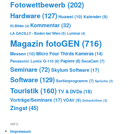
Fotowettbewerb
(202)
Hardware
(127)
Huawei
(10)
Kalender
(9)
Kommentar
(32)
KI-Bilder
(4)
LA GACILLY - Baden bei Wien
(5)
Luminar
(4)
Magazin fotoGEN
(716)
Micro Four Thirds Kameras
(14)
Messen
(10)
Papiere
(8)
SecaCam
(7)
Panasonic Lumix G-110
(6)
Seminare
(72)
Skylum Software
(17)
Software
(129)
Sortierprogramm
(7)
Sprüche
(3)
Touristik
(160)
TV & DVDs
(18)
Vorträge/Seminare
(17)
VÖAV
(9)
Zeitschriften
(3)
Zingst
(45)
INFO
Impressum