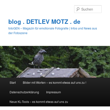
Zum
Zum
primären
sekundären
Such
Inhalt
Inhalt
springen
springen
blog . DETLEV MOTZ . de
fotoGEN – Magazin für emotionale Fotografie | Infos und News aus
der Fotoszene
Hauptmenü
Start
Bilder mit Worten – es kommt etwas auf uns zu !
Datenschutzerklärung
Impressum
Neue KL-Tools – es kommt etwas auf uns zu