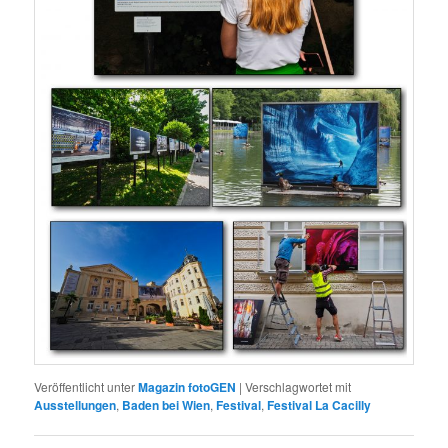
Veröffentlicht unter
Magazin fotoGEN
|
Verschlagwortet mit
Ausstellungen
,
Baden bei Wien
,
Festival
,
Festival La Cacilly