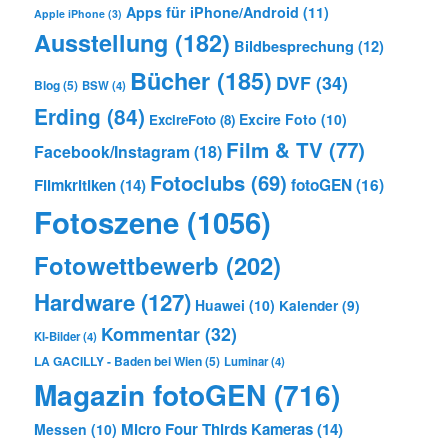
Apps für iPhone/Android
(11)
Apple iPhone
(3)
Ausstellung
(182)
Bildbesprechung
(12)
Bücher
(185)
DVF
(34)
Blog
(5)
BSW
(4)
Erding
(84)
Excire Foto
(10)
ExcireFoto
(8)
Film & TV
(77)
Facebook/Instagram
(18)
Fotoclubs
(69)
Filmkritiken
(14)
fotoGEN
(16)
Fotoszene
(1056)
Fotowettbewerb
(202)
Hardware
(127)
Huawei
(10)
Kalender
(9)
Kommentar
(32)
KI-Bilder
(4)
LA GACILLY - Baden bei Wien
(5)
Luminar
(4)
Magazin fotoGEN
(716)
Micro Four Thirds Kameras
(14)
Messen
(10)