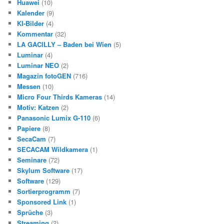
Huawei
(10)
Kalender
(9)
KI-Bilder
(4)
Kommentar
(32)
LA GACILLY – Baden bei Wien
(5)
Luminar
(4)
Luminar NEO
(2)
Magazin fotoGEN
(716)
Messen
(10)
Micro Four Thirds Kameras
(14)
Motiv: Katzen
(2)
Panasonic Lumix G-110
(6)
Papiere
(8)
SecaCam
(7)
SECACAM Wildkamera
(1)
Seminare
(72)
Skylum Software
(17)
Software
(129)
Sortierprogramm
(7)
Sponsored Link
(1)
Sprüche
(3)
Streaming
(2)