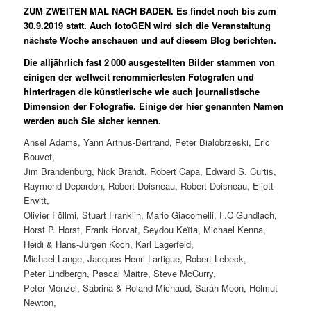
ZUM ZWEITEN MAL NACH BADEN. Es findet noch bis zum
30.9.2019 statt. Auch fotoGEN wird sich die Veranstaltung
nächste Woche anschauen und auf diesem Blog berichten.
Die alljährlich fast 2 000 ausgestellten Bilder stammen von
einigen der weltweit renommiertesten Fotografen und
hinterfragen die künstlerische wie auch journalistische
Dimension der Fotografie. Einige der hier genannten Namen
werden auch Sie sicher kennen.
Ansel Adams, Yann Arthus-Bertrand, Peter Bialobrzeski, Eric
Bouvet,
Jim Brandenburg, Nick Brandt, Robert Capa, Edward S. Curtis,
Raymond Depardon, Robert Doisneau, Robert Doisneau, Eliott
Erwitt,
Olivier Föllmi, Stuart Franklin, Mario Giacomelli, F.C Gundlach,
Horst P. Horst, Frank Horvat, Seydou Keïta, Michael Kenna,
Heidi & Hans-Jürgen Koch, Karl Lagerfeld,
Michael Lange, Jacques-Henri Lartigue, Robert Lebeck,
Peter Lindbergh, Pascal Maitre, Steve McCurry,
Peter Menzel, Sabrina & Roland Michaud, Sarah Moon, Helmut
Newton,