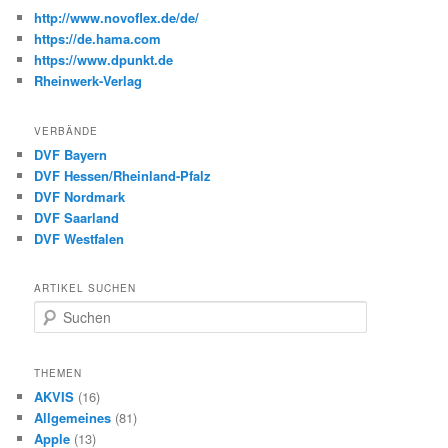
http://www.novoflex.de/de/
https://de.hama.com
https://www.dpunkt.de
Rheinwerk-Verlag
VERBÄNDE
DVF Bayern
DVF Hessen/Rheinland-Pfalz
DVF Nordmark
DVF Saarland
DVF Westfalen
ARTIKEL SUCHEN
S
u
c
h
THEMEN
e
AKVIS
(16)
n
Allgemeines
(81)
Apple
(13)