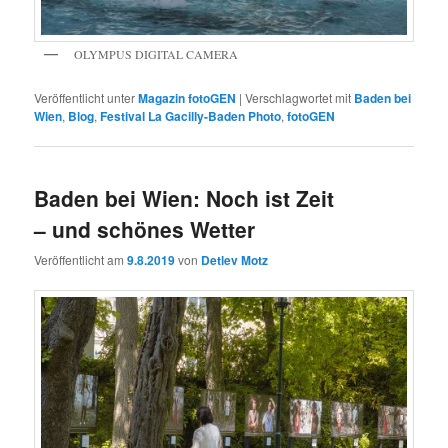
OLYMPUS DIGITAL CAMERA
Veröffentlicht unter
Magazin fotoGEN
|
Verschlagwortet mit
Baden bei
Wien
,
Blog
,
Festival La Gacilly-Baden Photo
,
fotoGEN
Baden bei Wien: Noch ist Zeit
– und schönes Wetter
Veröffentlicht am
9.8.2019
von
Detlev Motz