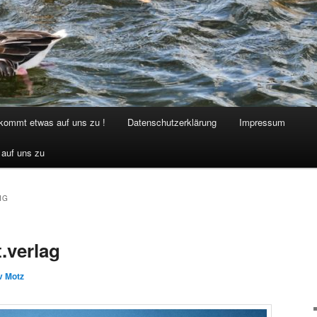
 kommt etwas auf uns zu !
Datenschutzerklärung
Impressum
 auf uns zu
IG
.verlag
v Motz