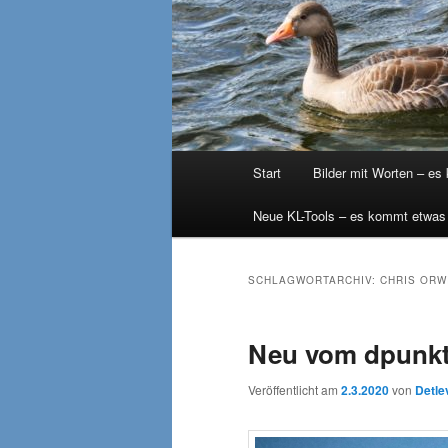
Hauptmenü
Start
Bilder mit Worten – es
Neue KL-Tools – es kommt etwas
SCHLAGWORTARCHIV:
CHRIS ORW
Neu vom dpunkt
Veröffentlicht am
2.3.2020
von
Detle