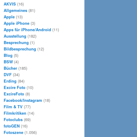
e
AKVIS
(16)
n
Allgemeines
(81)
Apple
(13)
Apple iPhone
(3)
Apps für iPhone/Android
(11)
Ausstellung
(182)
Besprechung
(1)
Bildbesprechung
(12)
Blog
(5)
BSW
(4)
Bücher
(185)
DVF
(34)
Erding
(84)
Excire Foto
(10)
ExcireFoto
(8)
Facebook/Instagram
(18)
Film & TV
(77)
Filmkritiken
(14)
Fotoclubs
(69)
fotoGEN
(16)
Fotoszene
(1.056)