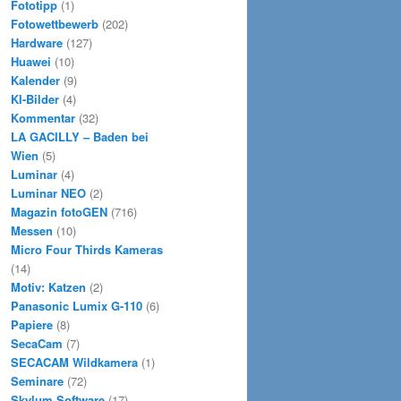
Fototipp
(1)
Fotowettbewerb
(202)
Hardware
(127)
Huawei
(10)
Kalender
(9)
KI-Bilder
(4)
Kommentar
(32)
LA GACILLY – Baden bei
Wien
(5)
Luminar
(4)
Luminar NEO
(2)
Magazin fotoGEN
(716)
Messen
(10)
Micro Four Thirds Kameras
(14)
Motiv: Katzen
(2)
Panasonic Lumix G-110
(6)
Papiere
(8)
SecaCam
(7)
SECACAM Wildkamera
(1)
Seminare
(72)
Skylum Software
(17)