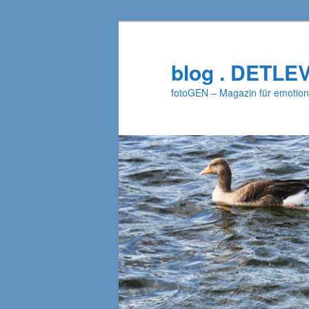
Zum
Zum
primären
sekundären
Inhalt
Inhalt
blog . DETLE
springen
springen
fotoGEN – Magazin für emotion