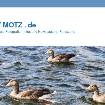
V MOTZ . de
ale Fotografie | Infos und News aus der Fotoszene