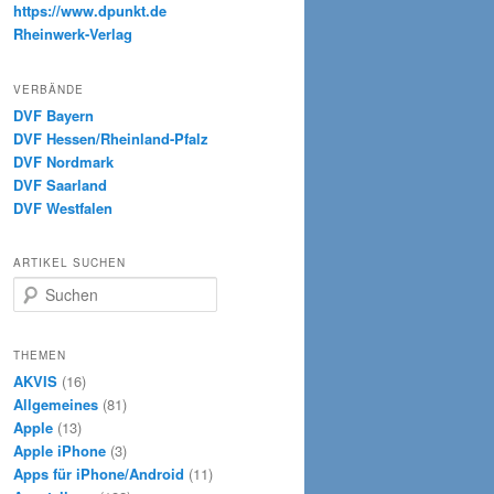
https://www.dpunkt.de
Rheinwerk-Verlag
VERBÄNDE
DVF Bayern
DVF Hessen/Rheinland-Pfalz
DVF Nordmark
DVF Saarland
DVF Westfalen
ARTIKEL SUCHEN
S
u
c
h
THEMEN
e
AKVIS
(16)
n
Allgemeines
(81)
Apple
(13)
Apple iPhone
(3)
Apps für iPhone/Android
(11)