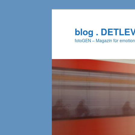
Zum
Zum
primären
sekundären
Inhalt
Inhalt
blog . DETLE
springen
springen
fotoGEN – Magazin für emotion