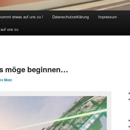
 kommt etwas auf uns zu !
Datenschutzerklärung
Impressum
 auf uns zu
s möge beginnen…
ev Motz