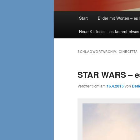
Hauptmenü
Start
Bilder mit Worten – es
Neue KL-Tools – es kommt etwas
SCHLAGWORTARCHIV:
CINECITTA
STAR WARS – e
Veröffentlicht am
16.4.2015
von
Detl