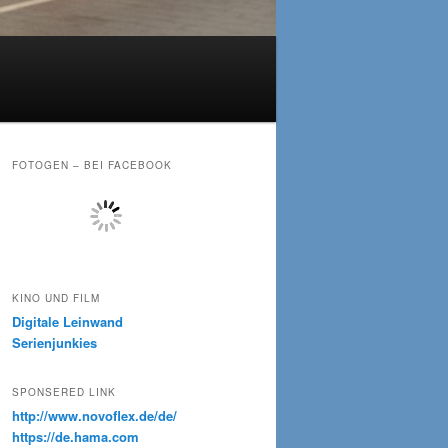
FOTOGEN – BEI FACEBOOK
KINO UND FILM
Digitale Leinwand
Serienjunkies
SPONSERED LINK
http://www.novoflex.de/de/
https://de.hama.com