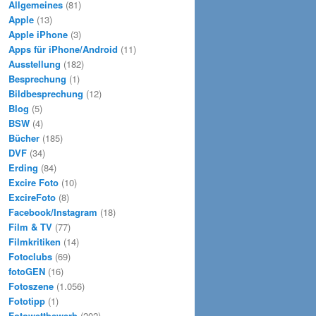
Allgemeines
(81)
Apple
(13)
Apple iPhone
(3)
Apps für iPhone/Android
(11)
Ausstellung
(182)
Besprechung
(1)
Bildbesprechung
(12)
Blog
(5)
BSW
(4)
Bücher
(185)
DVF
(34)
Erding
(84)
Excire Foto
(10)
ExcireFoto
(8)
Facebook/Instagram
(18)
Film & TV
(77)
Filmkritiken
(14)
Fotoclubs
(69)
fotoGEN
(16)
Fotoszene
(1.056)
Fototipp
(1)
Fotowettbewerb
(202)