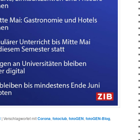
N
|
Verschlagwortet mit
Corona
,
fotoclub
,
fotoGEN
,
fotoGEN-Blog
,