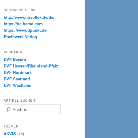
SPONSERED LINK
http://www.novoflex.de/de/
https://de.hama.com
https://www.dpunkt.de
Rheinwerk-Verlag
VERBÄNDE
DVF Bayern
DVF Hessen/Rheinland-Pfalz
DVF Nordmark
DVF Saarland
DVF Westfalen
ARTIKEL SUCHEN
S
u
c
h
THEMEN
e
AKVIS
(16)
n