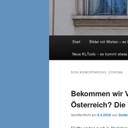
Hauptmenü
Start
Bilder mit Worten – es
Neue KL-Tools – es kommt etwas
SCHLAGWORTARCHIV:
CORONA
Bekommen wir Ve
Österreich? Die
Veröffentlicht am
6.4.2020
von
Detle
Dürfte sicher auch in ähnliche