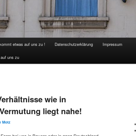
 kommt etwas auf uns zu !
Datenschutzerklärung
Impressum
 auf uns zu
rhältnisse wie in
 Vermutung liegt nahe!
v Motz
r Form bei uns in Bayern oder in ganz Deutschland