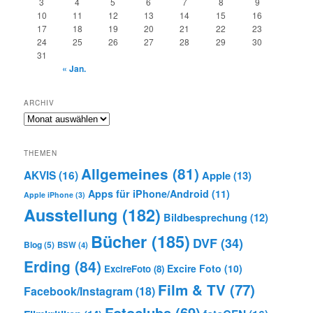
3
4
5
6
7
8
9
10
11
12
13
14
15
16
17
18
19
20
21
22
23
24
25
26
27
28
29
30
31
« Jan.
ARCHIV
Archiv
THEMEN
Allgemeines
(81)
AKVIS
(16)
Apple
(13)
Apps für iPhone/Android
(11)
Apple iPhone
(3)
Ausstellung
(182)
Bildbesprechung
(12)
Bücher
(185)
DVF
(34)
Blog
(5)
BSW
(4)
Erding
(84)
Excire Foto
(10)
ExcireFoto
(8)
Film & TV
(77)
Facebook/Instagram
(18)
Fotoclubs
(69)