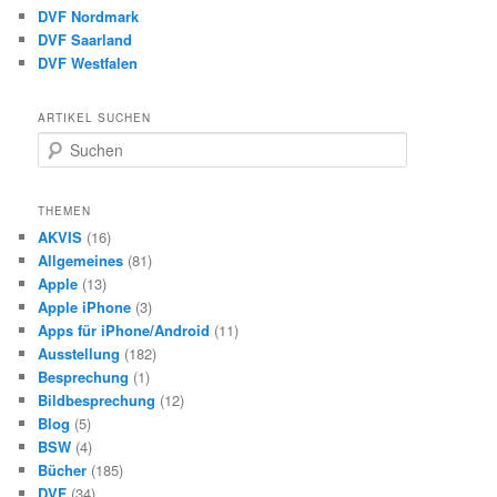
DVF Nordmark
DVF Saarland
DVF Westfalen
ARTIKEL SUCHEN
S
u
c
h
THEMEN
e
AKVIS
(16)
n
Allgemeines
(81)
Apple
(13)
Apple iPhone
(3)
Apps für iPhone/Android
(11)
Ausstellung
(182)
Besprechung
(1)
Bildbesprechung
(12)
Blog
(5)
BSW
(4)
Bücher
(185)
DVF
(34)