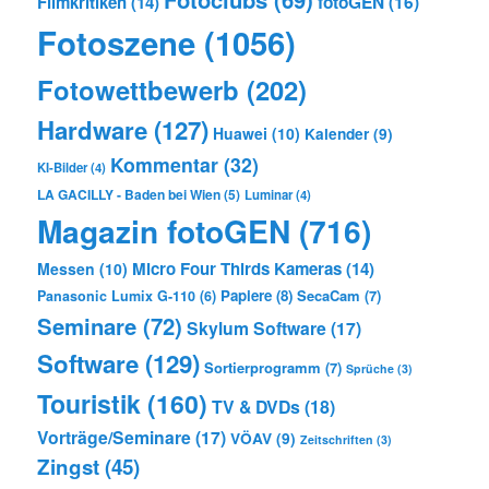
Filmkritiken
(14)
fotoGEN
(16)
Fotoszene
(1056)
Fotowettbewerb
(202)
Hardware
(127)
Huawei
(10)
Kalender
(9)
Kommentar
(32)
KI-Bilder
(4)
LA GACILLY - Baden bei Wien
(5)
Luminar
(4)
Magazin fotoGEN
(716)
Micro Four Thirds Kameras
(14)
Messen
(10)
Papiere
(8)
SecaCam
(7)
Panasonic Lumix G-110
(6)
Seminare
(72)
Skylum Software
(17)
Software
(129)
Sortierprogramm
(7)
Sprüche
(3)
Touristik
(160)
TV & DVDs
(18)
Vorträge/Seminare
(17)
VÖAV
(9)
Zeitschriften
(3)
Zingst
(45)