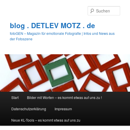
Zum
Zum
primären
sekundären
Such
Inhalt
Inhalt
springen
springen
blog . DETLEV MOTZ . de
fotoGEN – Magazin für emotionale Fotografie | Infos und News aus
der Fotoszene
Hauptmenü
Start
Bilder mit Worten – es kommt etwas auf uns zu !
Datenschutzerklärung
Impressum
Neue KL-Tools – es kommt etwas auf uns zu