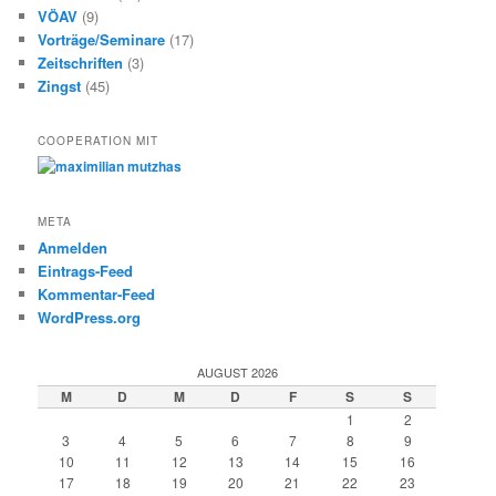
VÖAV
(9)
Vorträge/Seminare
(17)
Zeitschriften
(3)
Zingst
(45)
COOPERATION MIT
META
Anmelden
Eintrags-Feed
Kommentar-Feed
WordPress.org
AUGUST 2026
M
D
M
D
F
S
S
1
2
3
4
5
6
7
8
9
10
11
12
13
14
15
16
17
18
19
20
21
22
23