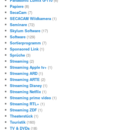
Panasonic Lumix G-110
(6)
Papiere
(8)
SecaCam
(7)
SECACAM Wildkamera
(1)
Seminare
(72)
Skylum Software
(17)
Software
(129)
Sortierprogramm
(7)
Sponsored Link
(1)
Sprüche
(3)
Streaming
(2)
Streaming Apple tv+
(1)
Streaming ARD
(1)
Streaming ARTE
(2)
Streaming Disney
(1)
Streaming Netflix
(1)
Streaming prime video
(1)
Streaming RTL+
(1)
Streaming ZDF
(1)
Theaterstück
(1)
Touristik
(160)
TV & DVDs
(18)