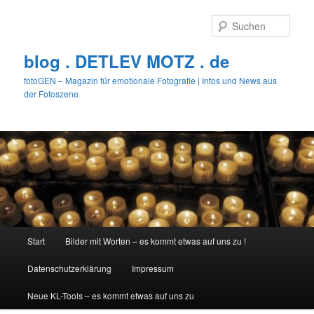
Zum
Zum
primären
sekundären
Such
Inhalt
Inhalt
springen
springen
blog . DETLEV MOTZ . de
fotoGEN – Magazin für emotionale Fotografie | Infos und News aus
der Fotoszene
Hauptmenü
Start
Bilder mit Worten – es kommt etwas auf uns zu !
Datenschutzerklärung
Impressum
Neue KL-Tools – es kommt etwas auf uns zu