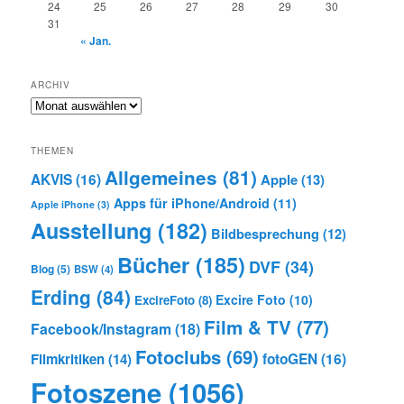
24
25
26
27
28
29
30
31
« Jan.
ARCHIV
Archiv
THEMEN
Allgemeines
(81)
AKVIS
(16)
Apple
(13)
Apps für iPhone/Android
(11)
Apple iPhone
(3)
Ausstellung
(182)
Bildbesprechung
(12)
Bücher
(185)
DVF
(34)
Blog
(5)
BSW
(4)
Erding
(84)
Excire Foto
(10)
ExcireFoto
(8)
Film & TV
(77)
Facebook/Instagram
(18)
Fotoclubs
(69)
Filmkritiken
(14)
fotoGEN
(16)
Fotoszene
(1056)