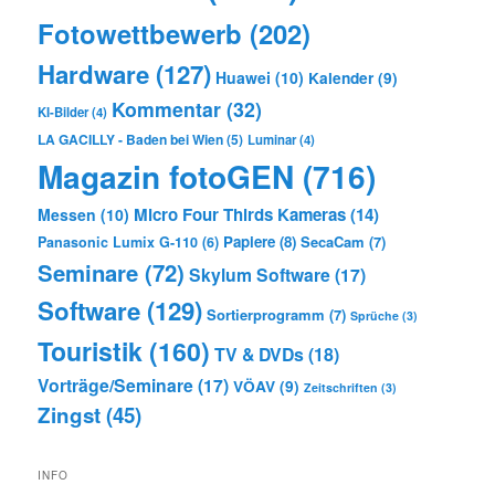
Fotowettbewerb
(202)
Hardware
(127)
Huawei
(10)
Kalender
(9)
Kommentar
(32)
KI-Bilder
(4)
LA GACILLY - Baden bei Wien
(5)
Luminar
(4)
Magazin fotoGEN
(716)
Micro Four Thirds Kameras
(14)
Messen
(10)
Papiere
(8)
SecaCam
(7)
Panasonic Lumix G-110
(6)
Seminare
(72)
Skylum Software
(17)
Software
(129)
Sortierprogramm
(7)
Sprüche
(3)
Touristik
(160)
TV & DVDs
(18)
Vorträge/Seminare
(17)
VÖAV
(9)
Zeitschriften
(3)
Zingst
(45)
INFO