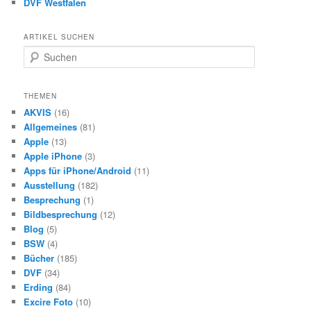
DVF Westfalen
ARTIKEL SUCHEN
S
u
c
h
THEMEN
e
AKVIS
(16)
n
Allgemeines
(81)
Apple
(13)
Apple iPhone
(3)
Apps für iPhone/Android
(11)
Ausstellung
(182)
Besprechung
(1)
Bildbesprechung
(12)
Blog
(5)
BSW
(4)
Bücher
(185)
DVF
(34)
Erding
(84)
Excire Foto
(10)