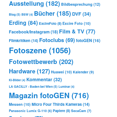
Ausstellung
(182)
Bildbesprechung
(12)
Bücher
(185)
DVF
(34)
Blog
(5)
BSW
(4)
Erding
(84)
Excire Foto
(10)
ExcireFoto
(8)
Film & TV
(77)
Facebook/Instagram
(18)
Fotoclubs
(69)
Filmkritiken
(14)
fotoGEN
(16)
Fotoszene
(1056)
Fotowettbewerb
(202)
Hardware
(127)
Huawei
(10)
Kalender
(9)
Kommentar
(32)
KI-Bilder
(4)
LA GACILLY - Baden bei Wien
(5)
Luminar
(4)
Magazin fotoGEN
(716)
Micro Four Thirds Kameras
(14)
Messen
(10)
Papiere
(8)
SecaCam
(7)
Panasonic Lumix G-110
(6)