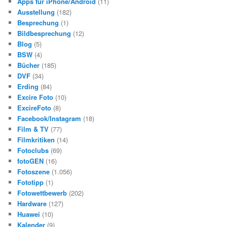
Apps für iPhone/Android
(11)
Ausstellung
(182)
Besprechung
(1)
Bildbesprechung
(12)
Blog
(5)
BSW
(4)
Bücher
(185)
DVF
(34)
Erding
(84)
Excire Foto
(10)
ExcireFoto
(8)
Facebook/Instagram
(18)
Film & TV
(77)
Filmkritiken
(14)
Fotoclubs
(69)
fotoGEN
(16)
Fotoszene
(1.056)
Fototipp
(1)
Fotowettbewerb
(202)
Hardware
(127)
Huawei
(10)
Kalender
(9)