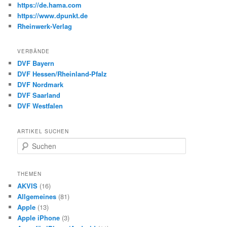
https://de.hama.com
https://www.dpunkt.de
Rheinwerk-Verlag
VERBÄNDE
DVF Bayern
DVF Hessen/Rheinland-Pfalz
DVF Nordmark
DVF Saarland
DVF Westfalen
ARTIKEL SUCHEN
S
u
c
h
THEMEN
e
AKVIS
(16)
n
Allgemeines
(81)
Apple
(13)
Apple iPhone
(3)