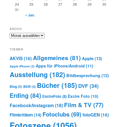
24
25
26
27
28
29
30
31
« Jan.
ARCHIV
Archiv
THEMEN
Allgemeines
(81)
AKVIS
(16)
Apple
(13)
Apps für iPhone/Android
(11)
Apple iPhone
(3)
Ausstellung
(182)
Bildbesprechung
(12)
Bücher
(185)
DVF
(34)
Blog
(5)
BSW
(4)
Erding
(84)
Excire Foto
(10)
ExcireFoto
(8)
Film & TV
(77)
Facebook/Instagram
(18)
Fotoclubs
(69)
Filmkritiken
(14)
fotoGEN
(16)
Fotoszene
(1056)