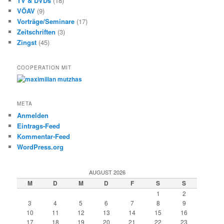
TV & DVDs
(18)
VÖAV
(9)
Vorträge/Seminare
(17)
Zeitschriften
(3)
Zingst
(45)
COOPERATION MIT
META
Anmelden
Eintrags-Feed
Kommentar-Feed
WordPress.org
AUGUST 2026
M
D
M
D
F
S
S
1
2
3
4
5
6
7
8
9
10
11
12
13
14
15
16
17
18
19
20
21
22
23