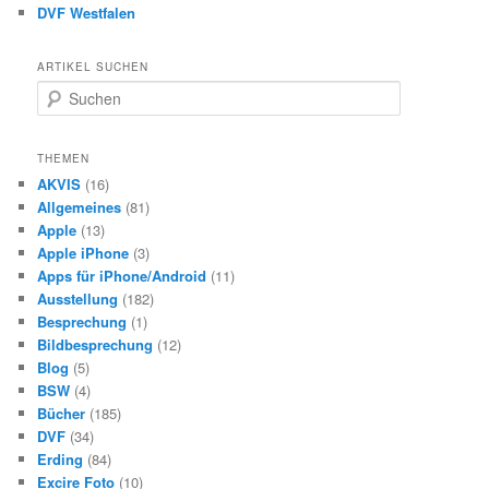
DVF Westfalen
ARTIKEL SUCHEN
S
u
c
h
THEMEN
e
AKVIS
(16)
n
Allgemeines
(81)
Apple
(13)
Apple iPhone
(3)
Apps für iPhone/Android
(11)
Ausstellung
(182)
Besprechung
(1)
Bildbesprechung
(12)
Blog
(5)
BSW
(4)
Bücher
(185)
DVF
(34)
Erding
(84)
Excire Foto
(10)