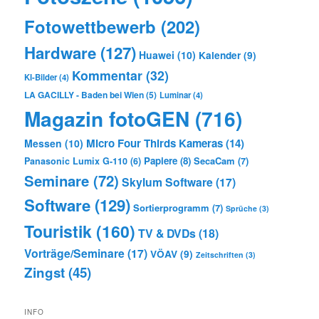
Fotowettbewerb
(202)
Hardware
(127)
Huawei
(10)
Kalender
(9)
Kommentar
(32)
KI-Bilder
(4)
LA GACILLY - Baden bei Wien
(5)
Luminar
(4)
Magazin fotoGEN
(716)
Micro Four Thirds Kameras
(14)
Messen
(10)
Papiere
(8)
SecaCam
(7)
Panasonic Lumix G-110
(6)
Seminare
(72)
Skylum Software
(17)
Software
(129)
Sortierprogramm
(7)
Sprüche
(3)
Touristik
(160)
TV & DVDs
(18)
Vorträge/Seminare
(17)
VÖAV
(9)
Zeitschriften
(3)
Zingst
(45)
INFO