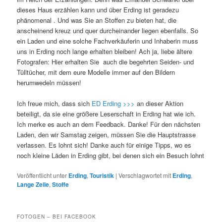
dieses Haus erzählen kann und über Erding ist geradezu
phänomenal . Und was Sie an Stoffen zu bieten hat, die
anscheinend kreuz und quer durcheinander liegen ebenfalls. So
ein Laden und eine solche Fachverkäuferin und Inhaberin muss
uns in Erding noch lange erhalten bleiben! Ach ja, liebe ältere
Fotografen: Hier erhalten Sie auch die begehrten Seiden- und
Tülltücher, mit dem eure Modelle immer auf den Bildern
herumwedeln müssen!
Ich freue mich, dass sich
ED Erding >>>
an dieser Aktion
beteiligt, da sie eine größere Leserschaft in Erding hat wie ich.
Ich merke es auch an dem Feedback. Danke! Für den nächsten
Laden, den wir Samstag zeigen, müssen Sie die Hauptstrasse
verlassen. Es lohnt sich! Danke auch für einige Tipps, wo es
noch kleine Läden in Erding gibt, bei denen sich ein Besuch lohnt
Veröffentlicht unter
Erding
,
Touristik
|
Verschlagwortet mit
Erding
,
Lange Zeile
,
Stoffe
FOTOGEN – BEI FACEBOOK