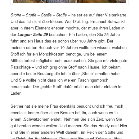
Stoffe – Stoffe – Stoffe – Stoffe –
heisst es auf ihrer Visitenkarte.
Und das ist nicht übertrieben. Wer Dipl.-Ing. Emanuel Schwankl
aber in ihrem Element erleben möchte, der muss ihren Laden in
der
Langen Zeile 29
besuchen. Ein Laden, den Sie 25 Jahre
führt und ein Haus das es schon über 100 Jahre gibt. Bei
meinem ersten Besuch vor 10 Jahren wollte ich wissen, welchen
Stoff ich für ein Mönchkostüm benötige, um bei einem
Mittelalterfest möglichst echt auszusehen. Sie gab mir viele gute
Ratschläge – und ich ging ohne Stoff nach Hause. Ich bekam
aber die beste Beratung die ich je über „Stoffe“ erhalten habe.
Und Sie wollte nicht dass ich wie ein Faschingsmönch
herumlaufe. Der „echte Stoff“ dafür erhält man nicht einfach im
Laden.
Seither hat sie meine Frau ebenfalls besucht und ich freu mich
ebenfalls immer über einen Besuch bei Ihr, auch wenn es in
einem „Schwätzchen“ endet. Nehmen Sie sich Zeit, wenn Sie
gut beraten werden wollen. Und machen Sie das Handy aus! Hier
sind Sie in einer anderen Welt daheim, im Reich der Stoffe und
im Reich der Erzählungen. Denn was Emanuel Schwankl über