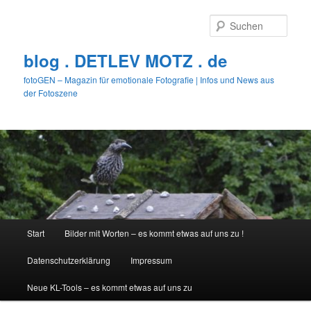
Zum
Zum
primären
sekundären
Such
Inhalt
Inhalt
springen
springen
blog . DETLEV MOTZ . de
fotoGEN – Magazin für emotionale Fotografie | Infos und News aus
der Fotoszene
Hauptmenü
Start
Bilder mit Worten – es kommt etwas auf uns zu !
Datenschutzerklärung
Impressum
Neue KL-Tools – es kommt etwas auf uns zu