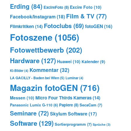
Erding
(84)
Excire Foto
(10)
ExcireFoto
(8)
Film & TV
(77)
Facebook/Instagram
(18)
Fotoclubs
(69)
Filmkritiken
(14)
fotoGEN
(16)
Fotoszene
(1056)
Fotowettbewerb
(202)
Hardware
(127)
Huawei
(10)
Kalender
(9)
Kommentar
(32)
KI-Bilder
(4)
LA GACILLY - Baden bei Wien
(5)
Luminar
(4)
Magazin fotoGEN
(716)
Micro Four Thirds Kameras
(14)
Messen
(10)
Papiere
(8)
SecaCam
(7)
Panasonic Lumix G-110
(6)
Seminare
(72)
Skylum Software
(17)
Software
(129)
Sortierprogramm
(7)
Sprüche
(3)