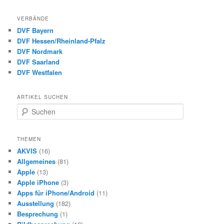
VERBÄNDE
DVF Bayern
DVF Hessen/Rheinland-Pfalz
DVF Nordmark
DVF Saarland
DVF Westfalen
ARTIKEL SUCHEN
S
u
c
h
THEMEN
e
AKVIS
(16)
n
Allgemeines
(81)
Apple
(13)
Apple iPhone
(3)
Apps für iPhone/Android
(11)
Ausstellung
(182)
Besprechung
(1)