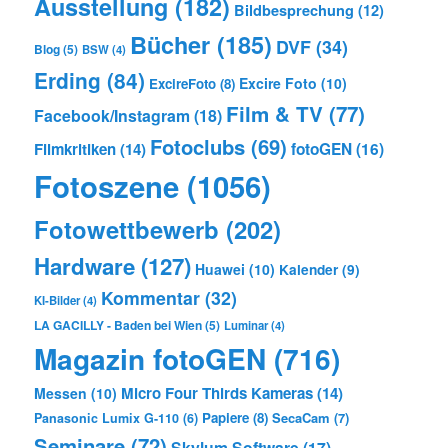
Ausstellung
(182)
Bildbesprechung
(12)
Bücher
(185)
DVF
(34)
Blog
(5)
BSW
(4)
Erding
(84)
Excire Foto
(10)
ExcireFoto
(8)
Film & TV
(77)
Facebook/Instagram
(18)
Fotoclubs
(69)
Filmkritiken
(14)
fotoGEN
(16)
Fotoszene
(1056)
Fotowettbewerb
(202)
Hardware
(127)
Huawei
(10)
Kalender
(9)
Kommentar
(32)
KI-Bilder
(4)
LA GACILLY - Baden bei Wien
(5)
Luminar
(4)
Magazin fotoGEN
(716)
Micro Four Thirds Kameras
(14)
Messen
(10)
Papiere
(8)
SecaCam
(7)
Panasonic Lumix G-110
(6)
Seminare
(72)
Skylum Software
(17)