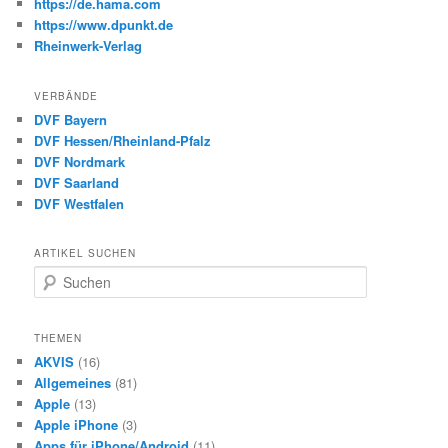
https://de.hama.com
https://www.dpunkt.de
Rheinwerk-Verlag
VERBÄNDE
DVF Bayern
DVF Hessen/Rheinland-Pfalz
DVF Nordmark
DVF Saarland
DVF Westfalen
ARTIKEL SUCHEN
S
u
c
h
THEMEN
e
AKVIS
(16)
n
Allgemeines
(81)
Apple
(13)
Apple iPhone
(3)
Apps für iPhone/Android
(11)