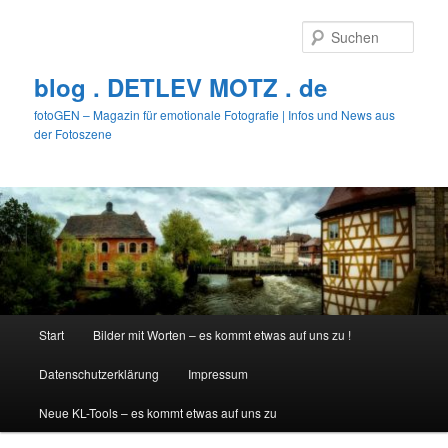
Zum
Zum
primären
sekundären
Such
Inhalt
Inhalt
springen
springen
blog . DETLEV MOTZ . de
fotoGEN – Magazin für emotionale Fotografie | Infos und News aus
der Fotoszene
Hauptmenü
Start
Bilder mit Worten – es kommt etwas auf uns zu !
Datenschutzerklärung
Impressum
Neue KL-Tools – es kommt etwas auf uns zu