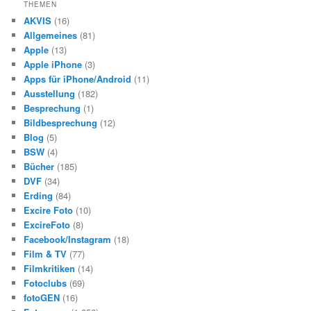
h
THEMEN
e
AKVIS
(16)
n
Allgemeines
(81)
Apple
(13)
Apple iPhone
(3)
Apps für iPhone/Android
(11)
Ausstellung
(182)
Besprechung
(1)
Bildbesprechung
(12)
Blog
(5)
BSW
(4)
Bücher
(185)
DVF
(34)
Erding
(84)
Excire Foto
(10)
ExcireFoto
(8)
Facebook/Instagram
(18)
Film & TV
(77)
Filmkritiken
(14)
Fotoclubs
(69)
fotoGEN
(16)