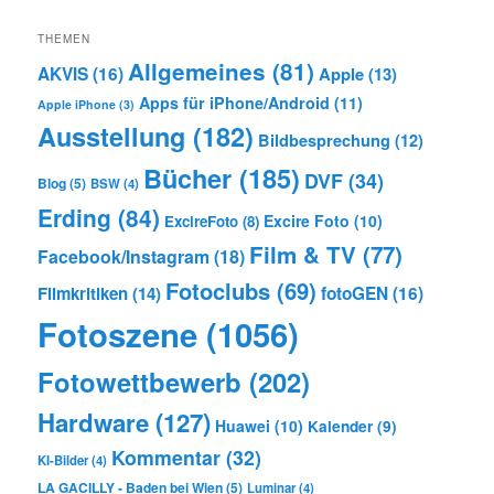
THEMEN
Allgemeines
(81)
AKVIS
(16)
Apple
(13)
Apps für iPhone/Android
(11)
Apple iPhone
(3)
Ausstellung
(182)
Bildbesprechung
(12)
Bücher
(185)
DVF
(34)
Blog
(5)
BSW
(4)
Erding
(84)
Excire Foto
(10)
ExcireFoto
(8)
Film & TV
(77)
Facebook/Instagram
(18)
Fotoclubs
(69)
Filmkritiken
(14)
fotoGEN
(16)
Fotoszene
(1056)
Fotowettbewerb
(202)
Hardware
(127)
Huawei
(10)
Kalender
(9)
Kommentar
(32)
KI-Bilder
(4)
LA GACILLY - Baden bei Wien
(5)
Luminar
(4)