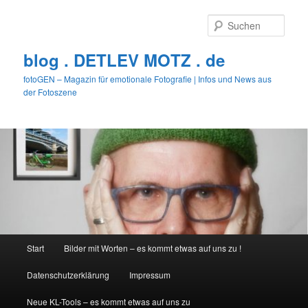
Zum
Zum
primären
sekundären
Such
Inhalt
Inhalt
springen
springen
blog . DETLEV MOTZ . de
fotoGEN – Magazin für emotionale Fotografie | Infos und News aus
der Fotoszene
Hauptmenü
Start
Bilder mit Worten – es kommt etwas auf uns zu !
Datenschutzerklärung
Impressum
Neue KL-Tools – es kommt etwas auf uns zu