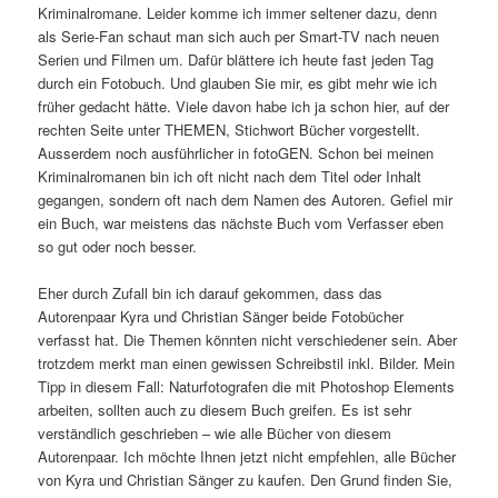
Kriminalromane. Leider komme ich immer seltener dazu, denn
als Serie-Fan schaut man sich auch per Smart-TV nach neuen
Serien und Filmen um. Dafür blättere ich heute fast jeden Tag
durch ein Fotobuch. Und glauben Sie mir, es gibt mehr wie ich
früher gedacht hätte. Viele davon habe ich ja schon hier, auf der
rechten Seite unter THEMEN, Stichwort Bücher vorgestellt.
Ausserdem noch ausführlicher in fotoGEN. Schon bei meinen
Kriminalromanen bin ich oft nicht nach dem Titel oder Inhalt
gegangen, sondern oft nach dem Namen des Autoren. Gefiel mir
ein Buch, war meistens das nächste Buch vom Verfasser eben
so gut oder noch besser.
Eher durch Zufall bin ich darauf gekommen, dass das
Autorenpaar Kyra und Christian Sänger beide Fotobücher
verfasst hat. Die Themen könnten nicht verschiedener sein. Aber
trotzdem merkt man einen gewissen Schreibstil inkl. Bilder. Mein
Tipp in diesem Fall: Naturfotografen die mit Photoshop Elements
arbeiten, sollten auch zu diesem Buch greifen. Es ist sehr
verständlich geschrieben – wie alle Bücher von diesem
Autorenpaar. Ich möchte Ihnen jetzt nicht empfehlen, alle Bücher
von Kyra und Christian Sänger zu kaufen. Den Grund finden Sie,