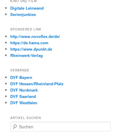
KINO UND FILM
Digitale Leinwand
Serienjunkies
SPONSERED LINK
http://www.novoflex.de/de/
https://de.hama.com
https://www.dpunkt.de
Rheinwerk-Verlag
VERBÄNDE
DVF Bayern
DVF Hessen/Rheinland-Pfalz
DVF Nordmark
DVF Saarland
DVF Westfalen
ARTIKEL SUCHEN
S
u