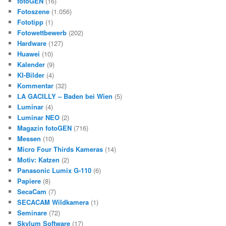
fotoGEN
(16)
Fotoszene
(1.056)
Fototipp
(1)
Fotowettbewerb
(202)
Hardware
(127)
Huawei
(10)
Kalender
(9)
KI-Bilder
(4)
Kommentar
(32)
LA GACILLY – Baden bei Wien
(5)
Luminar
(4)
Luminar NEO
(2)
Magazin fotoGEN
(716)
Messen
(10)
Micro Four Thirds Kameras
(14)
Motiv: Katzen
(2)
Panasonic Lumix G-110
(6)
Papiere
(8)
SecaCam
(7)
SECACAM Wildkamera
(1)
Seminare
(72)
Skylum Software
(17)