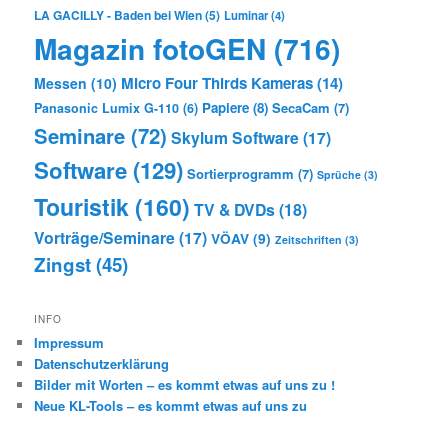
LA GACILLY - Baden bei Wien
(5)
Luminar
(4)
Magazin fotoGEN
(716)
Micro Four Thirds Kameras
(14)
Messen
(10)
Papiere
(8)
SecaCam
(7)
Panasonic Lumix G-110
(6)
Seminare
(72)
Skylum Software
(17)
Software
(129)
Sortierprogramm
(7)
Sprüche
(3)
Touristik
(160)
TV & DVDs
(18)
Vorträge/Seminare
(17)
VÖAV
(9)
Zeitschriften
(3)
Zingst
(45)
INFO
Impressum
Datenschutzerklärung
Bilder mit Worten – es kommt etwas auf uns zu !
Neue KL-Tools – es kommt etwas auf uns zu