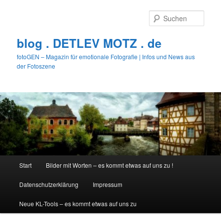
Zum
Zum
primären
sekundären
Such
Inhalt
Inhalt
springen
springen
blog . DETLEV MOTZ . de
fotoGEN – Magazin für emotionale Fotografie | Infos und News aus
der Fotoszene
Hauptmenü
Start
Bilder mit Worten – es kommt etwas auf uns zu !
Datenschutzerklärung
Impressum
Neue KL-Tools – es kommt etwas auf uns zu