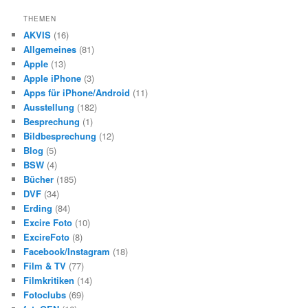
c
h
THEMEN
e
AKVIS
(16)
n
Allgemeines
(81)
Apple
(13)
Apple iPhone
(3)
Apps für iPhone/Android
(11)
Ausstellung
(182)
Besprechung
(1)
Bildbesprechung
(12)
Blog
(5)
BSW
(4)
Bücher
(185)
DVF
(34)
Erding
(84)
Excire Foto
(10)
ExcireFoto
(8)
Facebook/Instagram
(18)
Film & TV
(77)
Filmkritiken
(14)
Fotoclubs
(69)