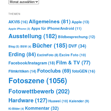
Archiv
THEMEN
Allgemeines
(81)
AKVIS
(16)
Apple
(13)
Apps für iPhone/Android
(11)
Apple iPhone
(3)
Ausstellung
(182)
Bildbesprechung
(12)
Bücher
(185)
DVF
(34)
Blog
(5)
BSW
(4)
Erding
(84)
Excire Foto
(10)
ExcireFoto
(8)
Film & TV
(77)
Facebook/Instagram
(18)
Fotoclubs
(69)
Filmkritiken
(14)
fotoGEN
(16)
Fotoszene
(1056)
Fotowettbewerb
(202)
Hardware
(127)
Huawei
(10)
Kalender
(9)
Kommentar
(32)
KI-Bilder
(4)