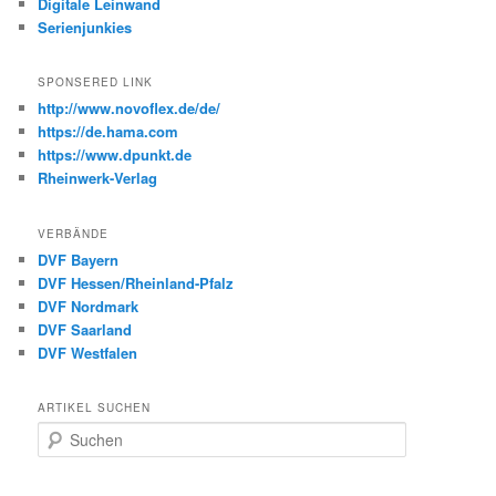
Digitale Leinwand
Serienjunkies
SPONSERED LINK
http://www.novoflex.de/de/
https://de.hama.com
https://www.dpunkt.de
Rheinwerk-Verlag
VERBÄNDE
DVF Bayern
DVF Hessen/Rheinland-Pfalz
DVF Nordmark
DVF Saarland
DVF Westfalen
ARTIKEL SUCHEN
S
u
c
h