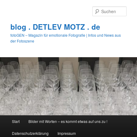
Zum
Zum
primären
sekundären
Such
Inhalt
Inhalt
springen
springen
blog . DETLEV MOTZ . de
fotoGEN – Magazin für emotionale Fotografie | Infos und News aus
der Fotoszene
Hauptmenü
Start
Bilder mit Worten – es kommt etwas auf uns zu !
Datenschutzerklärung
Impressum