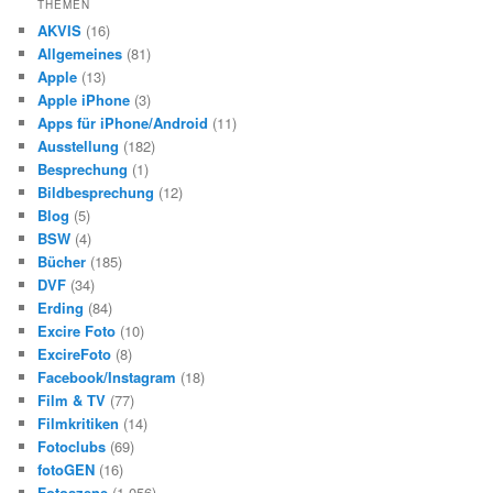
THEMEN
e
AKVIS
(16)
n
Allgemeines
(81)
Apple
(13)
Apple iPhone
(3)
Apps für iPhone/Android
(11)
Ausstellung
(182)
Besprechung
(1)
Bildbesprechung
(12)
Blog
(5)
BSW
(4)
Bücher
(185)
DVF
(34)
Erding
(84)
Excire Foto
(10)
ExcireFoto
(8)
Facebook/Instagram
(18)
Film & TV
(77)
Filmkritiken
(14)
Fotoclubs
(69)
fotoGEN
(16)
Fotoszene
(1.056)