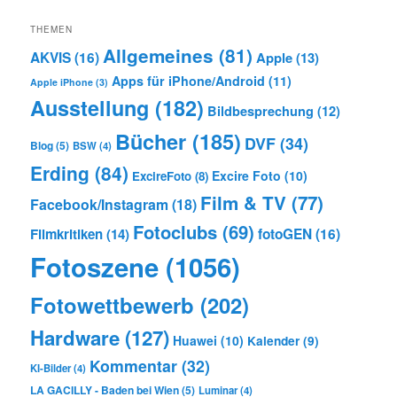
THEMEN
Allgemeines
(81)
AKVIS
(16)
Apple
(13)
Apps für iPhone/Android
(11)
Apple iPhone
(3)
Ausstellung
(182)
Bildbesprechung
(12)
Bücher
(185)
DVF
(34)
Blog
(5)
BSW
(4)
Erding
(84)
Excire Foto
(10)
ExcireFoto
(8)
Film & TV
(77)
Facebook/Instagram
(18)
Fotoclubs
(69)
Filmkritiken
(14)
fotoGEN
(16)
Fotoszene
(1056)
Fotowettbewerb
(202)
Hardware
(127)
Huawei
(10)
Kalender
(9)
Kommentar
(32)
KI-Bilder
(4)
LA GACILLY - Baden bei Wien
(5)
Luminar
(4)