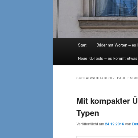
Hauptmenü
Start
Bilder mit Worten – es
Neue KL-Tools – es kommt etwas
SCHLAGWORTARCHIV:
PAUL ESCH
Mit kompakter Ü
Typen
Veröffentlicht am
24.12.2016
von
Det