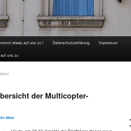
 kommt etwas auf uns zu !
Datenschutzerklärung
Impressum
 auf uns zu
BACH
bersicht der Multicopter-
lev Motz
Heute, am 24.12. brachte der Briefträger dieses neue