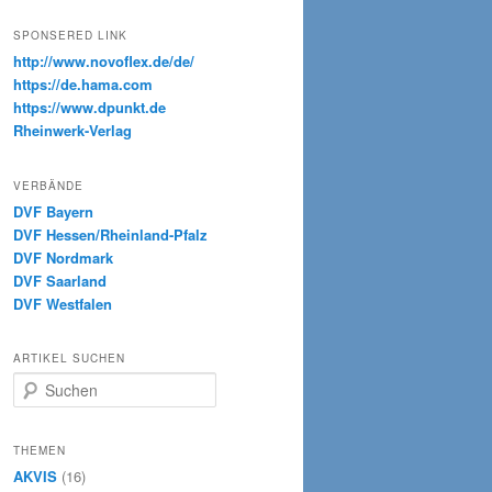
SPONSERED LINK
http://www.novoflex.de/de/
https://de.hama.com
https://www.dpunkt.de
Rheinwerk-Verlag
VERBÄNDE
DVF Bayern
DVF Hessen/Rheinland-Pfalz
DVF Nordmark
DVF Saarland
DVF Westfalen
ARTIKEL SUCHEN
S
u
c
h
THEMEN
e
AKVIS
(16)
n