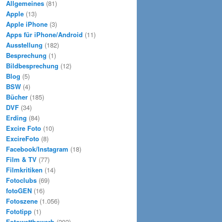
Allgemeines
(81)
Apple
(13)
Apple iPhone
(3)
Apps für iPhone/Android
(11)
Ausstellung
(182)
Besprechung
(1)
Bildbesprechung
(12)
Blog
(5)
BSW
(4)
Bücher
(185)
DVF
(34)
Erding
(84)
Excire Foto
(10)
ExcireFoto
(8)
Facebook/Instagram
(18)
Film & TV
(77)
Filmkritiken
(14)
Fotoclubs
(69)
fotoGEN
(16)
Fotoszene
(1.056)
Fototipp
(1)
Fotowettbewerb
(202)