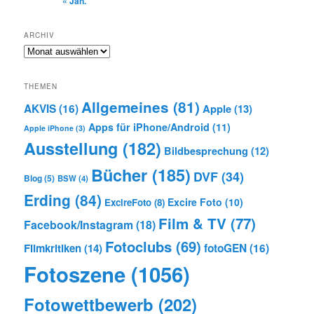
« Jan.
ARCHIV
Archiv
THEMEN
Allgemeines
(81)
AKVIS
(16)
Apple
(13)
Apps für iPhone/Android
(11)
Apple iPhone
(3)
Ausstellung
(182)
Bildbesprechung
(12)
Bücher
(185)
DVF
(34)
Blog
(5)
BSW
(4)
Erding
(84)
Excire Foto
(10)
ExcireFoto
(8)
Film & TV
(77)
Facebook/Instagram
(18)
Fotoclubs
(69)
Filmkritiken
(14)
fotoGEN
(16)
Fotoszene
(1056)
Fotowettbewerb
(202)