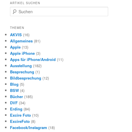
ARTIKEL SUCHEN
S
u
c
h
THEMEN
e
AKVIS
(16)
n
Allgemeines
(81)
Apple
(13)
Apple iPhone
(3)
Apps für iPhone/Android
(11)
Ausstellung
(182)
Besprechung
(1)
Bildbesprechung
(12)
Blog
(5)
BSW
(4)
Bücher
(185)
DVF
(34)
Erding
(84)
Excire Foto
(10)
ExcireFoto
(8)
Facebook/Instagram
(18)