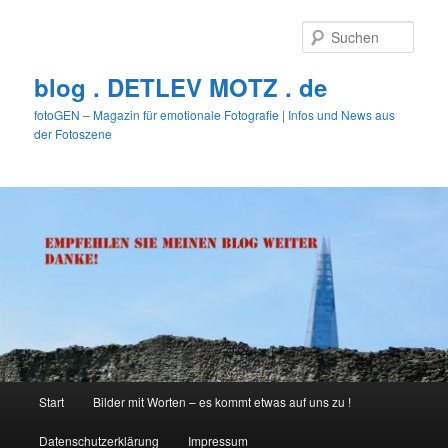
Zum
Zum
primären
sekundären
Such
Inhalt
Inhalt
springen
springen
blog . DETLEV MOTZ . de
fotoGEN – Magazin für emotionale Fotografie | Infos und News aus
der Fotoszene
Hauptmenü
Start
Bilder mit Worten – es kommt etwas auf uns zu !
Datenschutzerklärung
Impressum