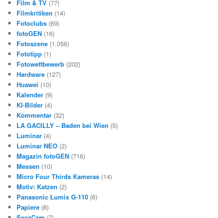
Film & TV
(77)
Filmkritiken
(14)
Fotoclubs
(69)
fotoGEN
(16)
Fotoszene
(1.056)
Fototipp
(1)
Fotowettbewerb
(202)
Hardware
(127)
Huawei
(10)
Kalender
(9)
KI-Bilder
(4)
Kommentar
(32)
LA GACILLY – Baden bei Wien
(5)
Luminar
(4)
Luminar NEO
(2)
Magazin fotoGEN
(716)
Messen
(10)
Micro Four Thirds Kameras
(14)
Motiv: Katzen
(2)
Panasonic Lumix G-110
(6)
Papiere
(8)
SecaCam
(7)