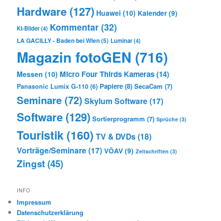
Hardware
(127)
Huawei
(10)
Kalender
(9)
Kommentar
(32)
KI-Bilder
(4)
LA GACILLY - Baden bei Wien
(5)
Luminar
(4)
Magazin fotoGEN
(716)
Micro Four Thirds Kameras
(14)
Messen
(10)
Papiere
(8)
SecaCam
(7)
Panasonic Lumix G-110
(6)
Seminare
(72)
Skylum Software
(17)
Software
(129)
Sortierprogramm
(7)
Sprüche
(3)
Touristik
(160)
TV & DVDs
(18)
Vorträge/Seminare
(17)
VÖAV
(9)
Zeitschriften
(3)
Zingst
(45)
INFO
Impressum
Datenschutzerklärung