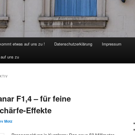
 kommt etwas auf uns zu !
Datenschutzerklärung
Impressum
 auf uns zu
KTIV
ar F1,4 – für feine
härfe-Effekte
ev Motz
Pressemeldung in Kurzform: Das neue 50 Millimeter