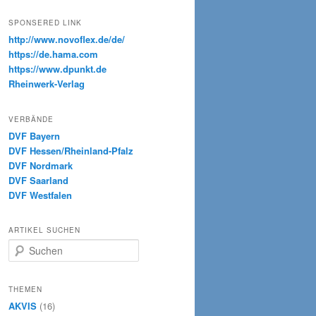
SPONSERED LINK
http://www.novoflex.de/de/
https://de.hama.com
https://www.dpunkt.de
Rheinwerk-Verlag
VERBÄNDE
DVF Bayern
DVF Hessen/Rheinland-Pfalz
DVF Nordmark
DVF Saarland
DVF Westfalen
ARTIKEL SUCHEN
S
u
c
h
THEMEN
e
AKVIS
(16)
n