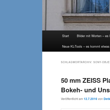
Hauptmenü
Start
Bilder mit Worten – es
Neue KL-Tools – es kommt etwas
SCHLAGWORTARCHIV:
SONY-OBJE
50 mm ZEISS Plan
Bokeh- und Unsc
Veröffentlicht am
12.7.2016
von
Detl