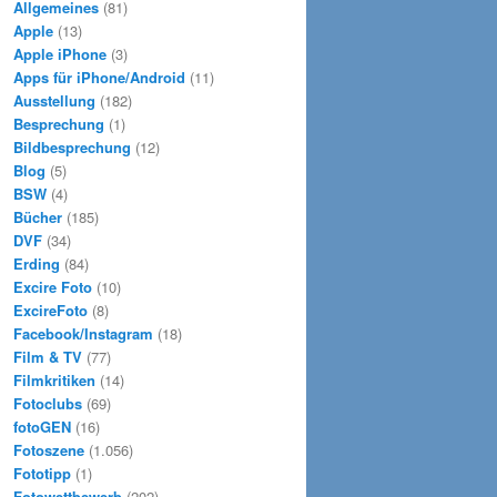
Allgemeines
(81)
Apple
(13)
Apple iPhone
(3)
Apps für iPhone/Android
(11)
Ausstellung
(182)
Besprechung
(1)
Bildbesprechung
(12)
Blog
(5)
BSW
(4)
Bücher
(185)
DVF
(34)
Erding
(84)
Excire Foto
(10)
ExcireFoto
(8)
Facebook/Instagram
(18)
Film & TV
(77)
Filmkritiken
(14)
Fotoclubs
(69)
fotoGEN
(16)
Fotoszene
(1.056)
Fototipp
(1)
Fotowettbewerb
(202)